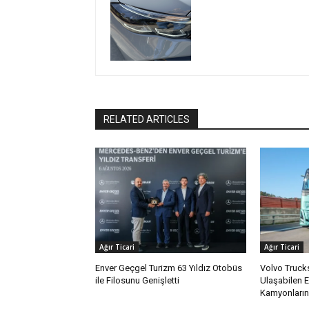
RELATED ARTICLES
Ağır Ticari
Ağır Ticari
Enver Geçgel Turizm 63 Yıldız Otobüs
Volvo Truck
ile Filosunu Genişletti
Ulaşabilen El
Kamyonlarını 