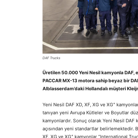
DAF Trucks
Üretilen 50.000 Yeni Nesil kamyonla DAF, e
PACCAR MX-13 motora sahip beyaz bir DAF 
Alblasserdam’daki Hollandalı müşteri Kleijn
+
Yeni Nesil DAF XD, XF, XG ve XG
kamyonlar,
tanıyan yeni Avrupa Kütleler ve Boyutlar dü
kamyonlardır. Sonuç olarak Yeni Nesil DAF k
açısından yeni standartlar belirlemektedir. 
+
XF, XG ve XG
kamyonlar “International Truc