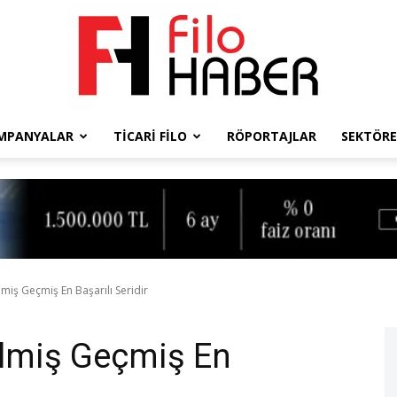
MPANYALAR
TICARI FILO
RÖPORTAJLAR
SEKTÖRE
Filo
Haber
lmiş Geçmiş En Başarılı Seridir
elmiş Geçmiş En