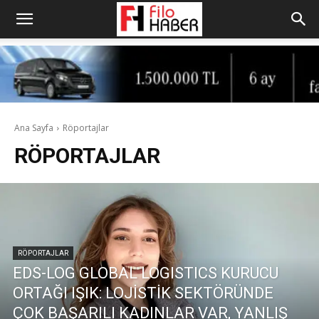
Ana Sayfa
Röportajlar
RÖPORTAJLAR
RÖPORTAJLAR
EDS-LOG GLOBAL LOGISTICS KURUCU
ORTAĞI IŞIK: LOJİSTİK SEKTÖRÜNDE
ÇOK BAŞARILI KADINLAR VAR, YANLIŞ