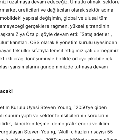
limizi uzatmaya devam edeceğiz. Umutlu olmak, sektöre
arket üreticileri ve dağıtıcıları olarak sektör adına
mobildeki yapısal değişimin, global ve ulusal tüm
öremeyeceği gerçeklere rağmen, yükseliş trendinin
kanı Ziya Özalp, şöyle devam etti: “Satış adetleri,
tulur’ kanıtları. OSS olarak 8 yönetim kurulu üyesinden
ayan tek ülke sıfatıyla temsil ettiğimiz çatı derneğimiz
trikli araç dönüşümüyle birlikte ortaya çıkabilecek
ki olası yansımalarını gündemimizde tutmaya devam
çacak!
önetim Kurulu Üyesi Steven Young, “2050’ye giden
lı sunum yaptı ve sektör temsilcilerinin sorularını
lirlik, ikinci kentleşme, demografik enerji ve iklim
rgulayan Steven Young, “Akıllı cihazların sayısı 55
hızlı şekilde artacak. 2050’ye geldiğimiz zaman dünya