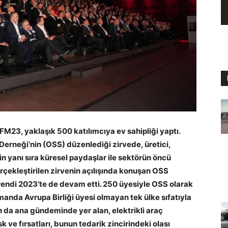
AFM23, yaklaşık 500 katılımcıya ev sahipliği yaptı.
Derneği’nin (OSS) düzenlediği zirvede, üretici,
in yanı sıra küresel paydaşlar ile sektörün öncü
erçekleştirilen zirvenin açılışında konuşan OSS
rendi 2023’te de devam etti. 250 üyesiyle OSS olarak
manda Avrupa Birliği üyesi olmayan tek ülke sıfatıyla
n da ana gündeminde yer alan, elektrikli araç
 ve fırsatları, bunun tedarik zincirindeki olası