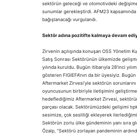
sektörün geleceği ve otomotivdeki değişime 
sunumlar gerekleştirdi. AFM23 kapsamında 
bağışlanacağı vurgulandı.
Sektör adına pozitifte kalmaya devam edi
Zirvenin açılışında konuşan OSS Yönetim Ku
Satış Sonrası Sektörünün ülkemizde gelişm
yılında kuruldu. Bugün itibarıyla 28’inci yılı
gösteren FIGIEFA’nın da bir üyesiyiz. Bugün it
Aftermarket Zirvesi’yle sektörün sorunların
oyuncusunun birbiriyle iletişimini geliştirm
hedeflediğimiz Aftermarket Zirvesi, sektörü
parçası olacak. Sektörümüzdeki gelişimi tıpkı
sesimize, çok sesliliği ekleyerek ilerlediği
Sektörün zorlu ülke gündeminin yanı sıra gl
Özalp, “Sektörü zorlayan pandeminin ardınd