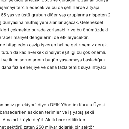
şamayı tercih edecek ve bu da şehirlerde altyapı
a 65 yaş ve üstü grubun diğer yaş gruplarına nispeten 2
ş dünyasına müthiş yeni alanlar açacak. Geleneksel
nekleri çekmekte burada zorlanabilir ve bu önümüzdeki
eraber maliyet dengelerini de etkileyecektir.
line hitap eden cazip işveren haline getirmemiz gerek.
 tutun da kadın-erkek cinsiyet eşitliği bu çok önemli.
 ve iklim sorunlarının bugün yaşanmaya başladığını
aha fazla enerjiye ve daha fazla temiz suya ihtiyacı
nmamız gerekiyor” diyen DEIK Yönetim Kurulu Üyesi
bahsederken eskiden terimler ve iş yapış şekli
Ama artık öyle değil. Akıllı hareketlilikten
et sektörü zaten 250 milyar dolarlık bir sektör