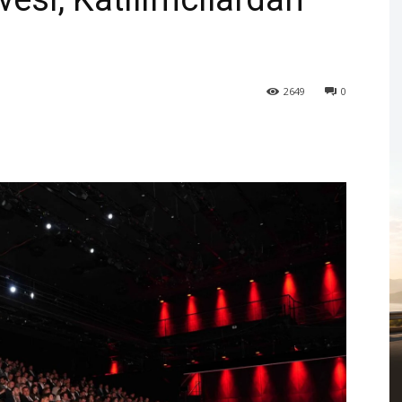
2649
0