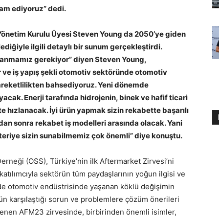
m ediyoruz” dedi.
 Yönetim Kurulu Üyesi Steven Young da 2050’ye giden
iğiyle ilgili detaylı bir sunum gerçekleştirdi.
lanmamız gerekiyor” diyen Steven Young,
ve iş yapış şekli otomotiv sektöründe otomotiv
ı hareketlilikten bahsediyoruz. Yeni dönemde
cak. Enerji tarafında hidrojenin, binek ve hafif ticari
e hızlanacak. İyi ürün yapmak sizin rekabette başarılı
dan sonra rekabet iş modelleri arasında olacak. Yani
üşteriye sizin sunabilmemiz çok önemli” diye konuştu.
rneği (OSS), Türkiye’nin ilk Aftermarket Zirvesi’ni
katılımcıyla sektörün tüm paydaşlarının yoğun ilgisi ve
vede otomotiv endüstrisinde yaşanan köklü değişimin
rün karşılaştığı sorun ve problemlere çözüm önerileri
lenen AFM23 zirvesinde, birbirinden önemli isimler,