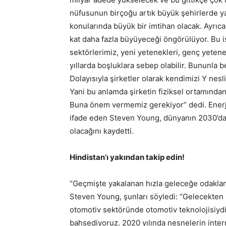
nüfusunun birçoğu artık büyük şehirlerde ya
konularında büyük bir imtihan olacak. Ayrıc
kat daha fazla büyüyeceği öngörülüyor. Bu i
sektörlerimiz, yeni yetenekleri, genç yete
yıllarda boşluklara sebep olabilir. Bununla b
Dolayısıyla şirketler olarak kendimizi Y nes
Yani bu anlamda şirketin fiziksel ortamından
Buna önem vermemiz gerekiyor” dedi. Enerji
ifade eden Steven Young, dünyanın 2030’da d
olacağını kaydetti.
Hindistan’ı yakından takip edin!
“Geçmişte yakalanan hızla geleceğe odakla
Steven Young, şunları söyledi: “Gelecekten 
otomotiv sektöründe otomotiv teknolojisiydi. 
bahsediyoruz. 2020 yılında nesnelerin intern