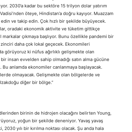
ıyor. 2030’a kadar bu sektöre 15 trilyon dolar yatırım
 Vadisi’nden öteye, Hindistan’a doğru kayıyor. Muazzam
t edin ve takip edin. Çok hızlı bir şekilde büyüyecek.
ar, oradaki ekonomik aktivite ve tüketim gittikçe
l markalar çıkmaya başlıyor. Bunu özellikle pandemi bir
 zinciri daha çok lokal geçecek. Ekonomileri
ada görüyoruz ki nüfus ağırlıklı gelişmekte olan
 bir insan evvelden sahip olmadığı satın alma gücüne
acak. Bu anlamda ekonomiler canlanmaya başlayacak.
lerde olmayacak. Gelişmekte olan bölgelerde ve
Uzakdoğu diğer bir bölge.”
lerinden birinin de hidrojen olacağını belirten Young,
örüyoruz, yoğun bir şekilde deneniyor. Yavaş yavaş
, 2030 yılı bir kırılma noktası olacak. Şu anda hala