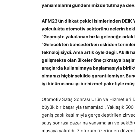
yansımalarını gündemimizde tutmaya deva
AFM23’ün dikkat çekici isimlerinden DEIK
yolculukta otomotiv sektörünü nelerin bekled
“Geçmişte yakalanan hızla geleceğe odak
“Gelecekten bahsederken eskiden terimler 
teknolojisiydi. Ama artık öyle değil. Akıll
gelişmekte olan ülkeler öne çıkmaya başlaya
araçlarda kullanılmaya başlamasıyla birlikt
olmanızı hiçbir şekilde garantilemiyor. Bun
iyi bir ürün onu iyi bir hizmet paketiyle m
Otomotiv Satış Sonrası Ürün ve Hizmetleri De
büyük bir başarıyla tamamladı. Yaklaşık 500 
geniş çaplı katılımıyla gerçekleştirilen zir
satış sonrası pazarına yansımaları ve sektö
masaya yatırıldı. 7 oturum üzerinden düzen