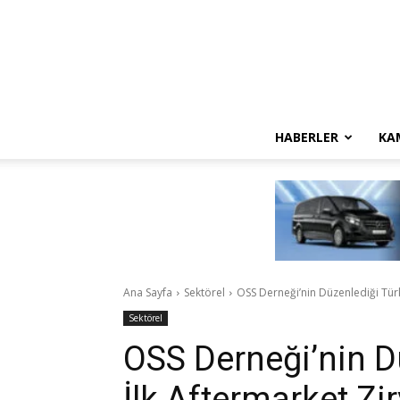
HABERLER
KA
Ana Sayfa
Sektörel
OSS Derneği’nin Düzenlediği Türki
Sektörel
OSS Derneği’nin D
İlk Aftermarket Zir