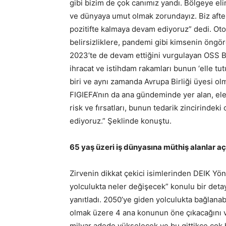
gibi bizim de çok canımız yandı. Bölgeye e
ve dünyaya umut olmak zorundayız. Biz afterm
pozitifte kalmaya devam ediyoruz” dedi. Oto
belirsizliklere, pandemi gibi kimsenin öng
2023’te de devam ettiğini vurgulayan OSS Baş
ihracat ve istihdam rakamları bunun ‘elle tu
biri ve aynı zamanda Avrupa Birliği üyesi olm
FIGIEFA’nın da ana gündeminde yer alan, elek
risk ve fırsatları, bunun tedarik zincirinde
ediyoruz.” Şeklinde konuştu.
65 yaş üzeri iş dünyasına müthiş alanlar a
Zirvenin dikkat çekici isimlerinden DEIK Y
yolculukta neler değişecek” konulu bir detay
yanıtladı. 2050’ye giden yolculukta bağlanabi
olmak üzere 4 ana konunun öne çıkacağını vu
milyar adede yükselecek ve bu gittikçe çok 