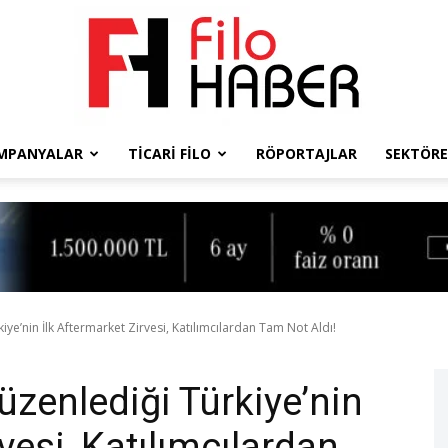
MPANYALAR
TICARI FILO
RÖPORTAJLAR
SEKTÖRE
Filo
Haber
ye’nin İlk Aftermarket Zirvesi, Katılımcılardan Tam Not Aldı!
üzenlediği Türkiye’nin
vesi, Katılımcılardan