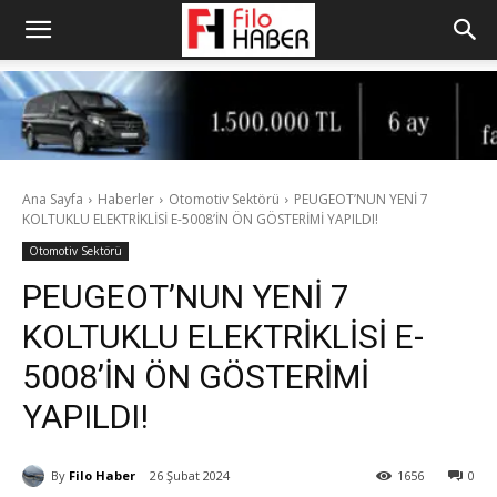
Ana Sayfa
Haberler
Otomotiv Sektörü
PEUGEOT’NUN YENİ 7
KOLTUKLU ELEKTRİKLİSİ E-5008’İN ÖN GÖSTERİMİ YAPILDI!
Otomotiv Sektörü
PEUGEOT’NUN YENİ 7
KOLTUKLU ELEKTRİKLİSİ E-
5008’İN ÖN GÖSTERİMİ
YAPILDI!
By
Filo Haber
26 Şubat 2024
1656
0