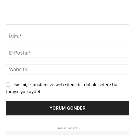
Yorum:
İsi
E-
Pos
Web
Ismimi, e-postamı ve web sitemi bir dahaki sefere bu
tarayıcıya kaydet.
- Advertisment -