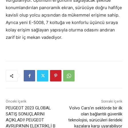
vurgulanıyor. Optimum ergonomi sağlayacak şekilde
konumlandırılan panoramik ekran, sürücüye doğru hafifçe
kavisli olup yolcu açısından da mükemmel erişime sahip.
Ayrıca yeni E-5008, 7 koltuğa ve konforlu üçüncü sıraya
kolay erişim sağlayan yapısıyla oturma odasını andıran
zarif bir iç mekan vadediyor.
Önceki İçerik
Sonraki İçerik
PEUGEOT 2023 GLOBAL
Volvo Cars’ın sektörde bir ilk
SATIŞ SONUÇLARINI
olan bağlantılı güvenlik
AÇIKLADI! PEUGEOT
teknolojisi, sürücüleri ilerideki
AVRUPA’NIN ELEKTRİKLİ B
kazalara karşı uyarabiliyor