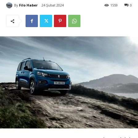
By
Filo Haber
24 Şubat 2024
1559
0