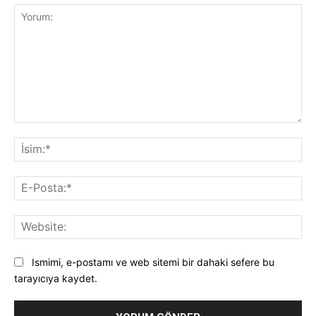
Yorum:
İsi
E-
Pos
Web
Ismimi, e-postamı ve web sitemi bir dahaki sefere bu
tarayıcıya kaydet.