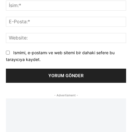
İsi
E-
Pos
Web
Ismimi, e-postamı ve web sitemi bir dahaki sefere bu
tarayıcıya kaydet.
- Advertisment -