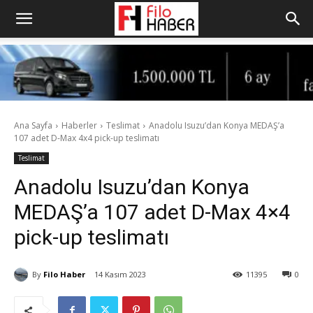
Ana Sayfa
Haberler
Teslimat
Anadolu Isuzu’dan Konya MEDAŞ’a
107 adet D-Max 4x4 pick-up teslimatı
Teslimat
Anadolu Isuzu’dan Konya
MEDAŞ’a 107 adet D-Max 4×4
pick-up teslimatı
By
Filo Haber
14 Kasım 2023
11395
0