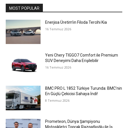
MOST POPULAR
Enerjisa Üretim’in Filoda Tercihi Kia
16 Temmuz 2026
Yeni Chery TIGGO7 Comfort ile Premium
SUV Deneyimi Daha Erişilebilir
16 Temmuz 2026
BMC PRO L 1852 Türkiye Turunda: BMC’nin
En Güçlü Çekicisi Sahaya İndi!
8 Temmuz 2026
Prometeon, Dünya Şampiyonu
Motosikletçi Toprak Razgatlıoğlu ile İş