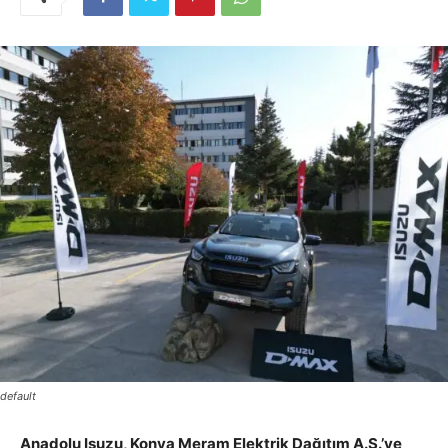
default
Anadolu Isuzu, Konya Meram Elektrik Dağıtım A.Ş.’ye