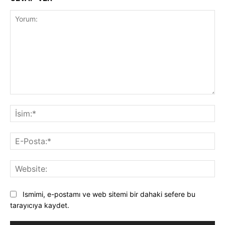
Yorum:
İsi
E-
Pos
Web
Ismimi, e-postamı ve web sitemi bir dahaki sefere bu
tarayıcıya kaydet.