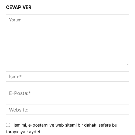
CEVAP VER
Yorum:
İsi
E-
Pos
Web
Ismimi, e-postamı ve web sitemi bir dahaki sefere bu
tarayıcıya kaydet.