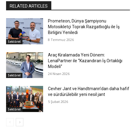
RELATED ARTICLES
Prometeon, Dünya Şampiyonu
Motosikletçi Toprak Razgatlıoğlu ile İş
Birliğini Yeniledi
8 Temmuz 2026
Sektörel
Araç Kiralamada Yeni Dönem:
LenaPartner ile “Kazandıran İş Ortaklığı
Modeli”
24 Nisan 2026
Sektörel
Cevher Jant ve Handtmann’dan daha hafif
ve sürdürülebilir yeni nesil jant
5 Şubat 2026
Sektörel