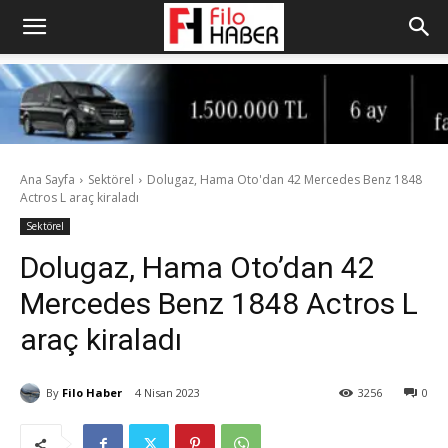
Ana Sayfa
Sektörel
Dolugaz, Hama Oto'dan 42 Mercedes Benz 1848
Actros L araç kiraladı
Sektörel
Dolugaz, Hama Oto’dan 42
Mercedes Benz 1848 Actros L
araç kiraladı
By
Filo Haber
4 Nisan 2023
3256
0