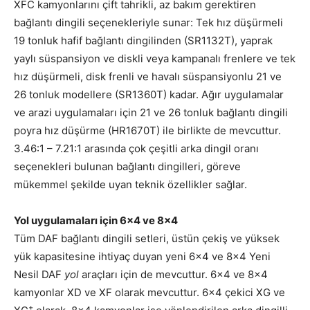
XFC kamyonlarını çift tahrikli, az bakım gerektiren
bağlantı dingili seçenekleriyle sunar: Tek hız düşürmeli
19 tonluk hafif bağlantı dingilinden (SR1132T), yaprak
yaylı süspansiyon ve diskli veya kampanalı frenlere ve tek
hız düşürmeli, disk frenli ve havalı süspansiyonlu 21 ve
26 tonluk modellere (SR1360T) kadar. Ağır uygulamalar
ve arazi uygulamaları için 21 ve 26 tonluk bağlantı dingili
poyra hız düşürme (HR1670T) ile birlikte de mevcuttur.
3.46:1 – 7.21:1 arasında çok çeşitli arka dingil oranı
seçenekleri bulunan bağlantı dingilleri, göreve
mükemmel şekilde uyan teknik özellikler sağlar.
Yol uygulamaları için 6×4 ve 8×4
Tüm DAF bağlantı dingili setleri, üstün çekiş ve yüksek
yük kapasitesine ihtiyaç duyan yeni 6×4 ve 8×4 Yeni
Nesil DAF
yol
araçları için de mevcuttur. 6×4 ve 8×4
kamyonlar XD ve XF olarak mevcuttur. 6×4 çekici XG ve
+