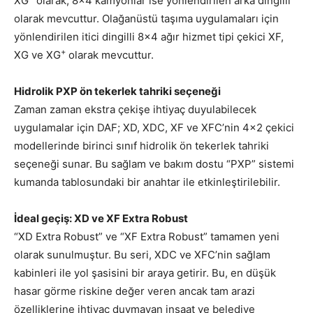
XG
olarak, 8×4 kamyonlar ise yönlendirilen arka dingilli
olarak mevcuttur. Olağanüstü taşıma uygulamaları için
yönlendirilen itici dingilli 8×4 ağır hizmet tipi çekici XF,
+
XG ve XG
olarak mevcuttur.
Hidrolik PXP ön tekerlek tahriki seçeneği
Zaman zaman ekstra çekişe ihtiyaç duyulabilecek
uygulamalar için DAF; XD, XDC, XF ve XFC’nin 4×2 çekici
modellerinde birinci sınıf hidrolik ön tekerlek tahriki
seçeneği sunar. Bu sağlam ve bakım dostu “PXP” sistemi
kumanda tablosundaki bir anahtar ile etkinleştirilebilir.
İdeal geçiş: XD ve XF Extra Robust
“XD Extra Robust” ve “XF Extra Robust” tamamen yeni
olarak sunulmuştur. Bu seri, XDC ve XFC’nin sağlam
kabinleri ile yol şasisini bir araya getirir. Bu, en düşük
hasar görme riskine değer veren ancak tam arazi
özelliklerine ihtiyaç duymayan inşaat ve belediye