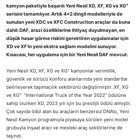
+
kamyon paketiyle başarılı Yeni Nesil XD, XF, XG ve XG
serisini tamamlıyor. Artık 4×2 dingil modelleriyle de
sunulan yeni XDC ve XFC Construction araçlar da buna
dahil. DAF, arazi özelliklerine ihtiyaç duyulmayan, en
düşük hasar görme riskini gerektiren uygulamalar için
XD ve XF’in yeni ekstra sağlam modelini sunuyor.
Kısacası, her uygulama için bir Yeni Nesil DAF mevcut.
Yeni Nesil XD, XF, XG ve XG⁺ kamyonlar verimlilik,
güvenlik ve sürücü konforu alanlarında yeni standartlar
belirleyerek taşımacılık sektörünü değiştirmiştir. XF, XG
+
ve XG
“International Truck of the Year 2022” ödülüne
sahip olurken XD, 2023 yılı için bu prestijli ödülü almıştır.
Çok sayıda ödül alan bu araçların benzersiz DNA’sı, Yeni
Nesil Kamyon programıyla piyasaya sürülen yeni model
grubuyla inşaat aracı ve mesleki araç sektörlerine de
taşındı.