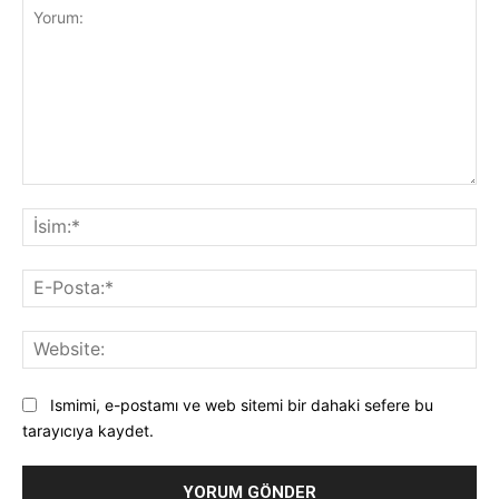
Yorum:
İsi
E-
Pos
Web
Ismimi, e-postamı ve web sitemi bir dahaki sefere bu
tarayıcıya kaydet.