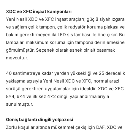
XDC ve XFC inşaat kamyonları
Yeni Nesil XDC ve XFC inşaat araçları; güçlü siyah ızgara
ve sağlam çelik tampon, çelik radyatör koruma plakası ve
bakım gerektirmeyen iki LED sis lambası ile öne çıkar. Bu
lambalar, maksimum koruma için tampona derinlemesine
gömülmüştür. Seçenek olarak esnek bir alt basamak
mevcuttur.
40 santimetreye kadar yerden yüksekliği ve 25 derecelik
yaklaşma açısıyla Yeni Nesil XDC ve XFC, normal arazi
sürüşü gerektiren uygulamalar için idealdir. XDC ve XFC
8×4, 6×4 ve ilk kez 4×2 dingil yapılandırmalarıyla
sunulmuştur.
Geniş bağlantı dingili yelpazesi
Zorlu koşullar altında mükemmel çekiş için DAF, XDC ve