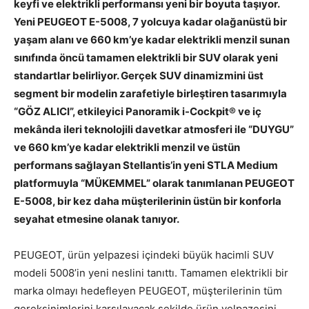
keyfi ve elektrikli performansı yeni bir boyuta taşıyor.
Yeni PEUGEOT E-5008, 7 yolcuya kadar olağanüstü bir
yaşam alanı ve 660 km’ye kadar elektrikli menzil sunan
sınıfında öncü tamamen elektrikli bir SUV olarak yeni
standartlar belirliyor. Gerçek SUV dinamizmini üst
segment bir modelin zarafetiyle birleştiren tasarımıyla
“GÖZ ALICI”, etkileyici Panoramik i-Cockpit® ve iç
mekânda ileri teknolojili davetkar atmosferi ile “DUYGU”
ve 660 km’ye kadar elektrikli menzil ve üstün
performans sağlayan Stellantis’in yeni STLA Medium
platformuyla “MÜKEMMEL” olarak tanımlanan PEUGEOT
E-5008, bir kez daha müşterilerinin üstün bir konforla
seyahat etmesine olanak tanıyor.
PEUGEOT, ürün yelpazesi içindeki büyük hacimli SUV
modeli 5008’in yeni neslini tanıttı. Tamamen elektrikli bir
marka olmayı hedefleyen PEUGEOT, müşterilerinin tüm
gereksinimlerini karşılayacak şekilde ürün yelpazesini