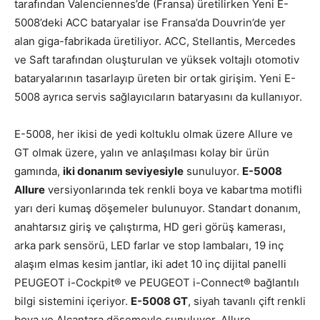
tarafından Valenciennes’de (Fransa) üretilirken Yeni E-
5008’deki ACC bataryalar ise Fransa’da Douvrin’de yer
alan giga-fabrikada üretiliyor. ACC, Stellantis, Mercedes
ve Saft tarafından oluşturulan ve yüksek voltajlı otomotiv
bataryalarının tasarlayıp üreten bir ortak girişim. Yeni E-
5008 ayrıca servis sağlayıcıların bataryasını da kullanıyor.
E-5008, her ikisi de yedi koltuklu olmak üzere Allure ve
GT olmak üzere, yalın ve anlaşılması kolay bir ürün
gamında,
iki donanım seviyesiyle
sunuluyor.
E-5008
Allure
versiyonlarında tek renkli boya ve kabartma motifli
yarı deri kumaş döşemeler bulunuyor. Standart donanım,
anahtarsız giriş ve çalıştırma, HD geri görüş kamerası,
arka park sensörü, LED farlar ve stop lambaları, 19 inç
alaşım elmas kesim jantlar, iki adet 10 inç dijital panelli
PEUGEOT i-Cockpit® ve PEUGEOT i-Connect® bağlantılı
bilgi sistemini içeriyor.
E-5008 GT
, siyah tavanlı çift renkli
boya ve Alcantara döşemeyle sunuluyor. Allure