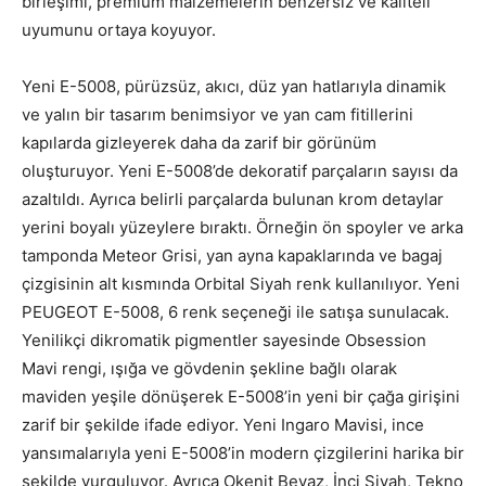
birleşimi, premium malzemelerin benzersiz ve kaliteli
uyumunu ortaya koyuyor.
Yeni E-5008, pürüzsüz, akıcı, düz yan hatlarıyla dinamik
ve yalın bir tasarım benimsiyor ve yan cam fitillerini
kapılarda gizleyerek daha da zarif bir görünüm
oluşturuyor. Yeni E-5008’de dekoratif parçaların sayısı da
azaltıldı. Ayrıca belirli parçalarda bulunan krom detaylar
yerini boyalı yüzeylere bıraktı. Örneğin ön spoyler ve arka
tamponda Meteor Grisi, yan ayna kapaklarında ve bagaj
çizgisinin alt kısmında Orbital Siyah renk kullanılıyor. Yeni
PEUGEOT E-5008, 6 renk seçeneği ile satışa sunulacak.
Yenilikçi dikromatik pigmentler sayesinde Obsession
Mavi rengi, ışığa ve gövdenin şekline bağlı olarak
maviden yeşile dönüşerek E-5008’in yeni bir çağa girişini
zarif bir şekilde ifade ediyor. Yeni Ingaro Mavisi, ince
yansımalarıyla yeni E-5008’in modern çizgilerini harika bir
şekilde vurguluyor. Ayrıca Okenit Beyaz, İnci Siyah, Tekno