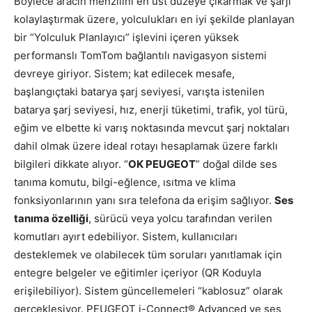
Böylece aracın menzilini en üst düzeye çıkarmak ve şarjı
kolaylaştırmak üzere, yolculukları en iyi şekilde planlayan
bir “Yolculuk Planlayıcı” işlevini içeren yüksek
performanslı TomTom bağlantılı navigasyon sistemi
devreye giriyor. Sistem; kat edilecek mesafe,
başlangıçtaki batarya şarj seviyesi, varışta istenilen
batarya şarj seviyesi, hız, enerji tüketimi, trafik, yol türü,
eğim ve elbette ki varış noktasında mevcut şarj noktaları
dahil olmak üzere ideal rotayı hesaplamak üzere farklı
bilgileri dikkate alıyor. “
OK PEUGEOT
” doğal dilde ses
tanıma komutu, bilgi-eğlence, ısıtma ve klima
fonksiyonlarının yanı sıra telefona da erişim sağlıyor.
Ses
tanıma özelliği
, sürücü veya yolcu tarafından verilen
komutları ayırt edebiliyor. Sistem, kullanıcıları
desteklemek ve olabilecek tüm soruları yanıtlamak için
entegre belgeler ve eğitimler içeriyor (QR Koduyla
erişilebiliyor). Sistem güncellemeleri “kablosuz” olarak
gerçekleşiyor. PEUGEOT i-Connect® Advanced ve ses