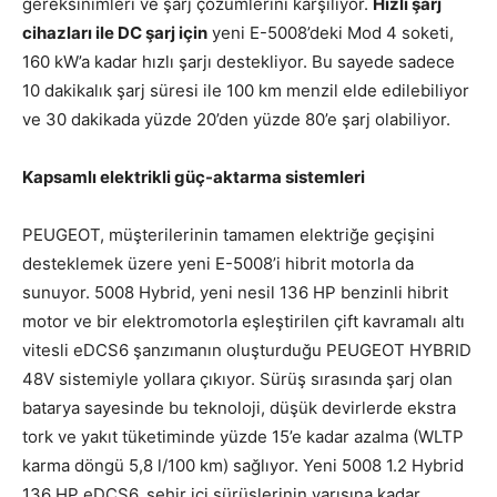
gereksinimleri ve şarj çözümlerini karşılıyor.
Hızlı şarj
cihazları ile DC şarj için
yeni E-5008’deki Mod 4 soketi,
160 kW’a kadar hızlı şarjı destekliyor. Bu sayede sadece
10 dakikalık şarj süresi ile 100 km menzil elde edilebiliyor
ve 30 dakikada yüzde 20’den yüzde 80’e şarj olabiliyor.
Kapsamlı elektrikli güç-aktarma sistemleri
PEUGEOT, müşterilerinin tamamen elektriğe geçişini
desteklemek üzere yeni E-5008’i hibrit motorla da
sunuyor. 5008 Hybrid, yeni nesil 136 HP benzinli hibrit
motor ve bir elektromotorla eşleştirilen çift kavramalı altı
vitesli eDCS6 şanzımanın oluşturduğu PEUGEOT HYBRID
48V sistemiyle yollara çıkıyor. Sürüş sırasında şarj olan
batarya sayesinde bu teknoloji, düşük devirlerde ekstra
tork ve yakıt tüketiminde yüzde 15’e kadar azalma (WLTP
karma döngü 5,8 l/100 km) sağlıyor. Yeni 5008 1.2 Hybrid
136 HP eDCS6, şehir içi sürüşlerinin yarısına kadar