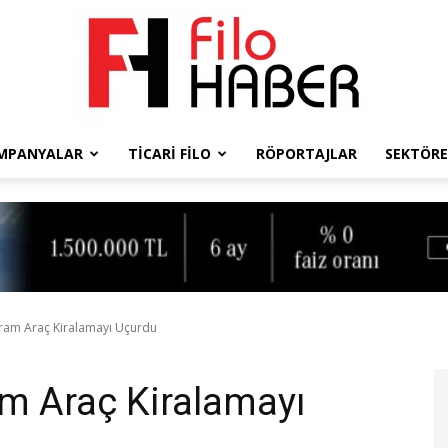
MPANYALAR
TICARI FILO
RÖPORTAJLAR
SEKTÖRE
Filo
Haber
yram Araç Kiralamayı Uçurdu
am Araç Kiralamayı