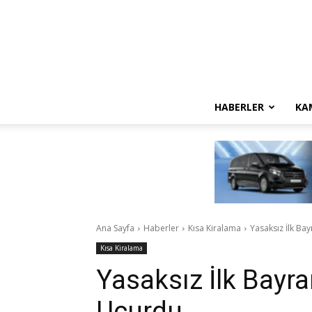
HABERLER
KA
Ana Sayfa
Haberler
Kısa Kiralama
Yasaksız İlk Ba
Kısa Kiralama
Yasaksız İlk Bayr
Uçurdu