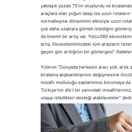
yaklaşık yüzde 75’ini oluşturdu ve kiralamala
araçlara olan yoğun talep ise uzun rotaların 
normalleşme döneminin etkisiyle uzun rotala
çok daha uzaklara gitmek istediğini gösteriy
da önemli bir artış var. Yolcu360 ekosistem
artış. Ekosistemimizdeki tüm araçların reze
geçen gün arttığının bir göstergesi” ifadeleri
Yıldırım “Dünyada herkesin aracı yok, artık
kiralama alışkanlıklarının değişmesine öncül
misafir mutluluğu saplantımızı korumaya da
Türkiye’nin dört bir yanındaki misafirlerim
ulaşıp istedikleri desteği alabilecekler” dedi