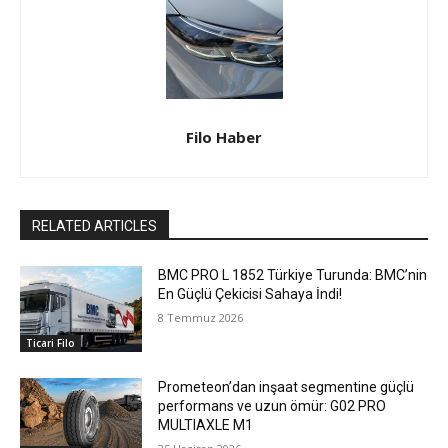
Filo Haber
RELATED ARTICLES
BMC PRO L 1852 Türkiye Turunda: BMC’nin
En Güçlü Çekicisi Sahaya İndi!
8 Temmuz 2026
Ticari Filo
Prometeon’dan inşaat segmentine güçlü
performans ve uzun ömür: G02 PRO
MULTIAXLE M1