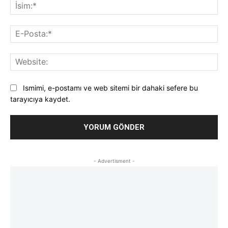
İsi
E-
Pos
Web
Ismimi, e-postamı ve web sitemi bir dahaki sefere bu
tarayıcıya kaydet.
- Advertisment -