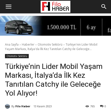
Ana Sayfa
Haberler
Otomotiv Sektörü
Türkiye'nin Lider Mobil
Yaşam Markası, İtalya'da İlk Kez Tanıtılan Catchy ile Geleceğe...
Otomotiv Sektörü
Türkiye’nin Lider Mobil Yaşam
Markası, İtalya’da İlk Kez
Tanıtılan Catchy ile Geleceğe
Yol Alıyor!
By
Filo Haber
13 Kasım 2023
765
0