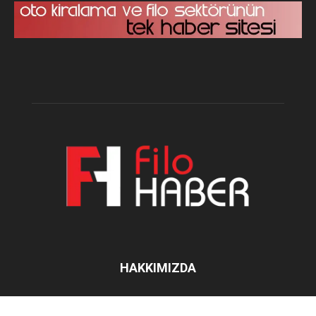
HAKKIMIZDA
İletişim:
filohaber@gmail.com