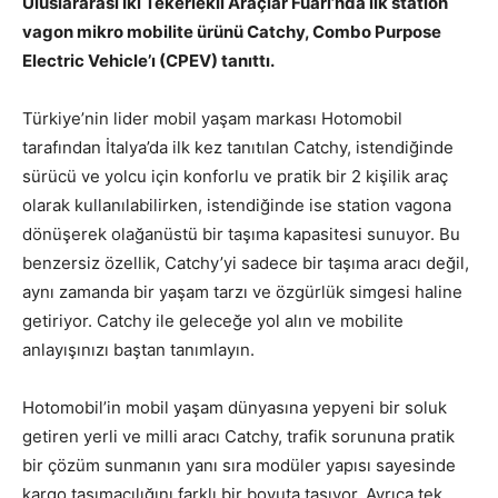
Uluslararası İki Tekerlekli Araçlar Fuarı’nda ilk station
vagon mikro mobilite ürünü Catchy, Combo Purpose
Electric Vehicle’ı (CPEV) tanıttı.
Türkiye’nin lider mobil yaşam markası Hotomobil
tarafından İtalya’da ilk kez tanıtılan Catchy, istendiğinde
sürücü ve yolcu için konforlu ve pratik bir 2 kişilik araç
olarak kullanılabilirken, istendiğinde ise station vagona
dönüşerek olağanüstü bir taşıma kapasitesi sunuyor. Bu
benzersiz özellik, Catchy’yi sadece bir taşıma aracı değil,
aynı zamanda bir yaşam tarzı ve özgürlük simgesi haline
getiriyor. Catchy ile geleceğe yol alın ve mobilite
anlayışınızı baştan tanımlayın.
Hotomobil’in mobil yaşam dünyasına yepyeni bir soluk
getiren yerli ve milli aracı Catchy, trafik sorununa pratik
bir çözüm sunmanın yanı sıra modüler yapısı sayesinde
kargo taşımacılığını farklı bir boyuta taşıyor. Ayrıca tek