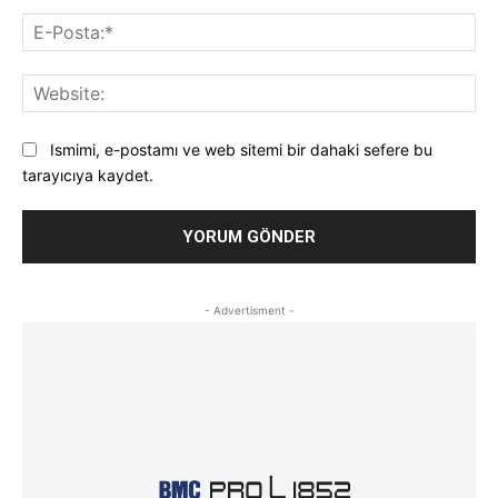
E-
Pos
Web
Ismimi, e-postamı ve web sitemi bir dahaki sefere bu
tarayıcıya kaydet.
- Advertisment -