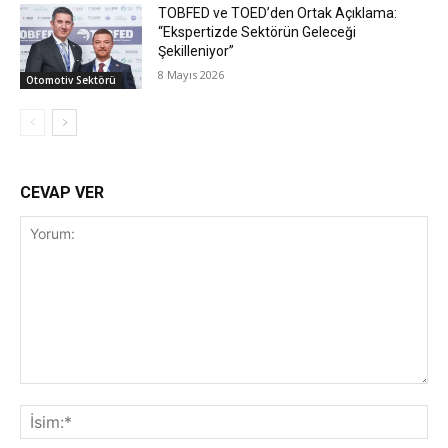
TOBFED ve TOED’den Ortak Açıklama:
“Ekspertizde Sektörün Geleceği
Şekilleniyor”
8 Mayıs 2026
Otomotiv Sektörü
CEVAP VER
Yorum:
İsi