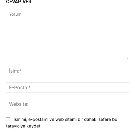
CEVAP VER
Yorum:
İsi
E-
Pos
Web
Ismimi, e-postamı ve web sitemi bir dahaki sefere bu
tarayıcıya kaydet.