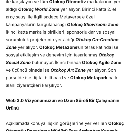
ile karşılayan ve tüm
Otokoç Otomotiv
markalarının yer
aldığı
Otokoç World Zone
yer alıyor. Birinci katta 2. el
araç satışı ile ilgili sadece Metaverse’e özel
kampanyaların kurgulanacağı
Otokoç Showroom Zone
,
ikinci katta marka iş birlikleri, sponsorluklar ve sosyal
sorumluluk projelerinin yer aldığı
Otokoç Co-Creation
Zone
yer alıyor.
Otokoç Metazone
’un teras katında ise
sosyal etkileşim ve deneyim için tasarlanmış
Otokoç
Social Zone
bulunuyor. İkinci binada
Otokoç Agile Zone
ve üçüncü binada ise
Otokoç Art Zone
yer alıyor. Son
parselde ise dijital billboard ve
Otokoç Metapark
park
alanı ziyaretçileri karşılıyor.
Web 3.0 Vizyonumuzun ve Uzun Süreli Bir Çalışmanın
Ürünü
Açıklamada konuya ilişkin görüşlerine yer verilen
Otokoç
Otomotiv Pazarlama Müdürü Esra Arslanbaş Kaynak
;