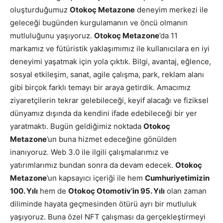
oluşturduğumuz
Otokoç Metazone
deneyim merkezi ile
geleceği bugünden kurgulamanın ve öncü olmanın
mutluluğunu yaşıyoruz.
Otokoç Metazone
’da 11
markamız ve fütüristik yaklaşımımız ile kullanıcılara en iyi
deneyimi yaşatmak için yola çıktık. Bilgi, avantaj, eğlence,
sosyal etkileşim, sanat, agile çalışma, park, reklam alanı
gibi birçok farklı temayı bir araya getirdik. Amacımız
ziyaretçilerin tekrar gelebileceği, keyif alacağı ve fiziksel
dünyamız dışında da kendini ifade edebileceği bir yer
yaratmaktı. Bugün geldiğimiz noktada
Otokoç
Metazone
’un buna hizmet edeceğine gönülden
inanıyoruz. Web 3.0 ile ilgili çalışmalarımız ve
yatırımlarımız bundan sonra da devam edecek.
Otokoç
Metazone
’un kapsayıcı içeriği ile hem
Cumhuriyetimizin
100. Yılı
hem de
Otokoç Otomotiv’in 95. Yılı
olan zaman
diliminde hayata geçmesinden ötürü ayrı bir mutluluk
yaşıyoruz. Buna özel NFT çalışması da gerçekleştirmeyi