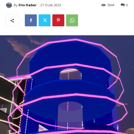
By
Filo Haber
27 Ocak 2023
1844
0