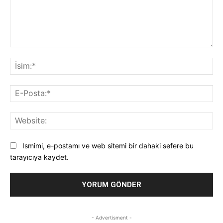
Yorum:
İsi
E-
Pos
Web
Ismimi, e-postamı ve web sitemi bir dahaki sefere bu
tarayıcıya kaydet.
- Advertisment -