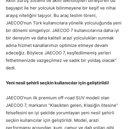
Akıllı Sürüş Sistemi ile akıllı teknolojileri birleştiren bu
başyapıt ile her yolculuk bilinmeyene bir keşif ve nihai
arayış niteliğini taşıyor. Bu araç teslim töreni,
JAECOO’nun Türk kullanıcılara yönelik yolculuğunda yeni
bir dönemi simgeliyor. JAECOO 7 kullanıcılarına daha iyi
bir deneyim ve daha kaliteli arazi yolculukları sunmak
adına hizmet kanallarımızı optimize etmeye devam
edeceğiz. Böylece JAECOO 7, keşfedilmemiş yerleri
fethetmenizde vazgeçilmez ve sadık bir yoldaş olacak”
dedi.
Yeni nesil şehirli seçkin kullanıcılar için geliştirildi!
JAECOO’nun ilk premium off-road SUV modeli olan
JAECOO 7, markanın “Klasikten gelen, Klasiğin ötesine”
felsefesini en iyi şekilde yorumlayan yeni nesil şehirli
seçkin kullanıcılar için geliştirildi. Model, arazi
performansı açısından, kum, çamur ve dağ yolları gibi