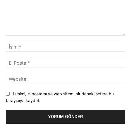
Yorum:
İsi
E-
Pos
Web
Ismimi, e-postamı ve web sitemi bir dahaki sefere bu
tarayıcıya kaydet.