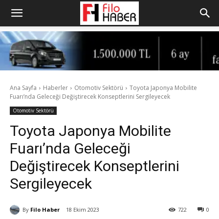
Ana Sayfa
Haberler
Otomotiv Sektörü
Toyota Japonya Mobilite
Fuarı’nda Geleceği Değiştirecek Konseptlerini Sergileyecek
Otomotiv Sektörü
Toyota Japonya Mobilite
Fuarı’nda Geleceği
Değiştirecek Konseptlerini
Sergileyecek
By
Filo Haber
18 Ekim 2023
722
0