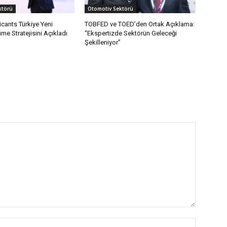
ktörü
Otomotiv Sektörü
cants Türkiye Yeni
TOBFED ve TOED’den Ortak Açıklama:
e Stratejisini Açıkladı
“Ekspertizde Sektörün Geleceği
Şekilleniyor”
İsim:*