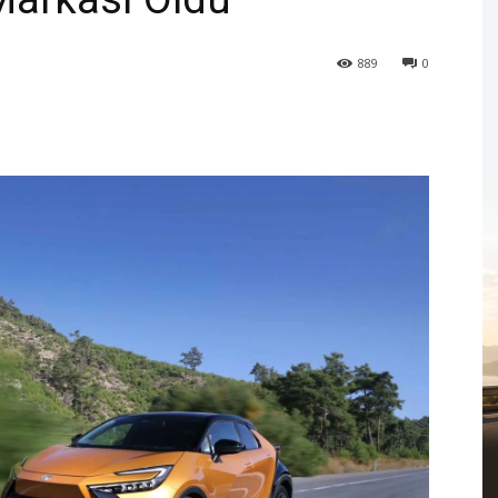
889
0