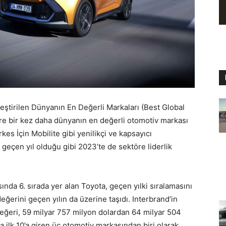
leştirilen Dünyanın En Değerli Markaları (Best Global
re bir kez daha dünyanın en değerli otomotiv markası
rkes İçin Mobilite gibi yenilikçi ve kapsayıcı
 geçen yıl olduğu gibi 2023’te de sektöre liderlik
ında 6. sırada yer alan Toyota, geçen yılki sıralamasını
ğerini geçen yılın da üzerine taşıdı. Interbrand’in
ğeri, 59 milyar 757 milyon dolardan 64 milyar 504
 ilk 10’a giren üç otomotiv markasından biri olarak