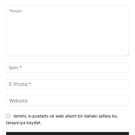
Yorum:
İsi
E-
Pos
Web
Ismimi, e-postamı ve web sitemi bir dahaki sefere bu
tarayıcıya kaydet.