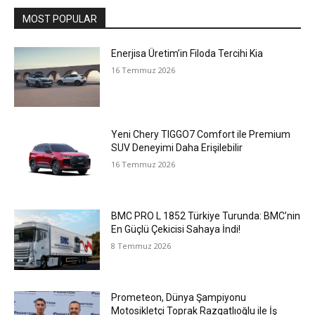
MOST POPULAR
Enerjisa Üretim’in Filoda Tercihi Kia
16 Temmuz 2026
Yeni Chery TIGGO7 Comfort ile Premium
SUV Deneyimi Daha Erişilebilir
16 Temmuz 2026
BMC PRO L 1852 Türkiye Turunda: BMC’nin
En Güçlü Çekicisi Sahaya İndi!
8 Temmuz 2026
Prometeon, Dünya Şampiyonu
Motosikletçi Toprak Razgatlıoğlu ile İş