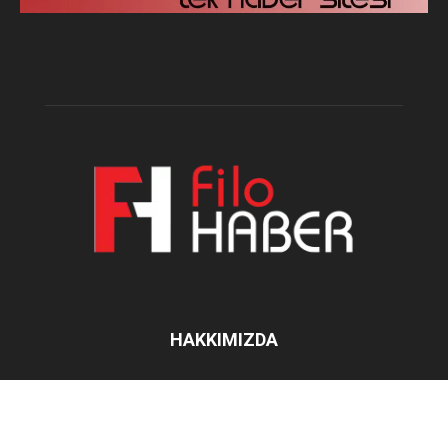
HAKKIMIZDA
İletişim:
filohaber@gmail.com