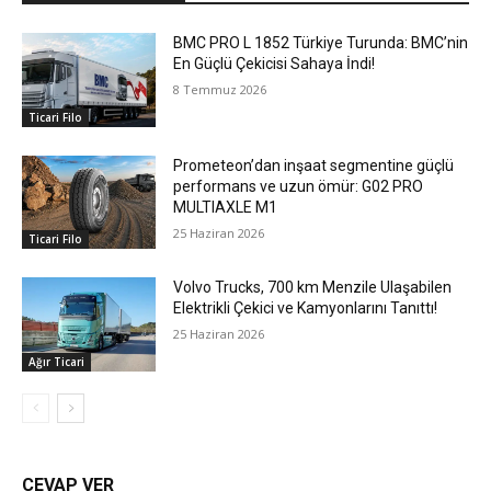
BMC PRO L 1852 Türkiye Turunda: BMC’nin
En Güçlü Çekicisi Sahaya İndi!
8 Temmuz 2026
Ticari Filo
Prometeon’dan inşaat segmentine güçlü
performans ve uzun ömür: G02 PRO
MULTIAXLE M1
25 Haziran 2026
Ticari Filo
Volvo Trucks, 700 km Menzile Ulaşabilen
Elektrikli Çekici ve Kamyonlarını Tanıttı!
25 Haziran 2026
Ağır Ticari
CEVAP VER