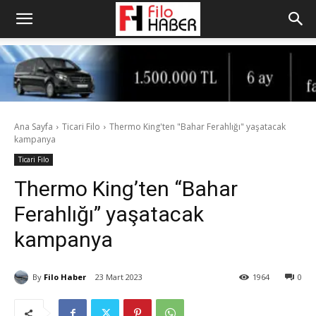
Ana Sayfa
Ticari Filo
Thermo King'ten "Bahar Ferahlığı" yaşatacak
kampanya
Ticari Filo
Thermo King’ten “Bahar
Ferahlığı” yaşatacak
kampanya
By
Filo Haber
23 Mart 2023
1964
0