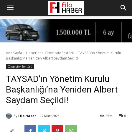
Ana Sayfa
Haberler
Otomotiv Sektörü
TAYSAD’ın Yönetim Kurulu
Başkanlığı’na Yeniden Albert Saydam Seçildi!
Otomotiv Sektörü
TAYSAD’ın Yönetim Kurulu
Başkanlığı’na Yeniden Albert
Saydam Seçildi!
By
Filo Haber
27 Mart 2023
2594
0