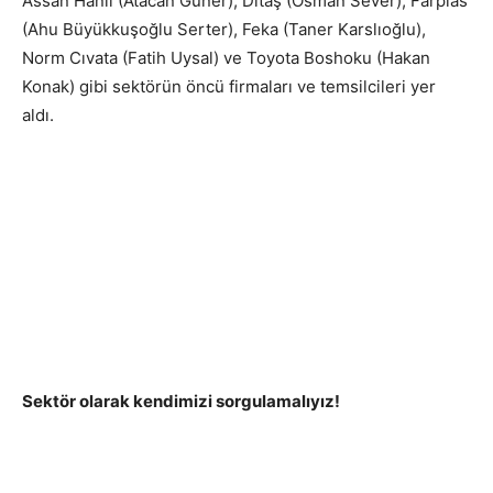
Assan Hanil (Atacan Güner), Ditaş (Osman Sever), Farplas
(Ahu Büyükkuşoğlu Serter), Feka (Taner Karslıoğlu),
Norm Cıvata (Fatih Uysal) ve Toyota Boshoku (Hakan
Konak) gibi sektörün öncü firmaları ve temsilcileri yer
aldı.
Sektör olarak kendimizi sorgulamalıyız!