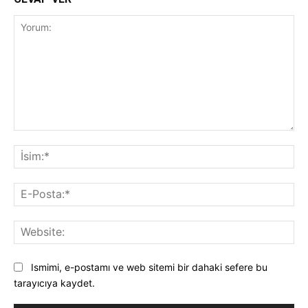
Yorum:
İsi
E-
Pos
Web
Ismimi, e-postamı ve web sitemi bir dahaki sefere bu
tarayıcıya kaydet.