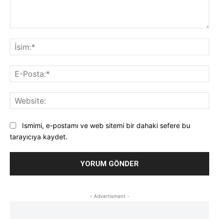
Yorum:
İsi
E-
Pos
Web
Ismimi, e-postamı ve web sitemi bir dahaki sefere bu
tarayıcıya kaydet.
- Advertisment -