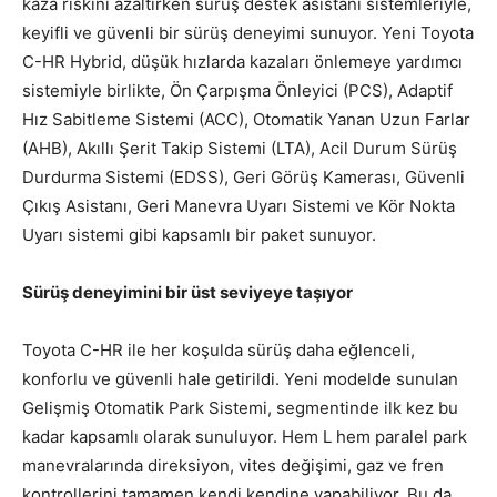
kaza riskini azaltırken sürüş destek asistanı sistemleriyle,
keyifli ve güvenli bir sürüş deneyimi sunuyor. Yeni Toyota
C-HR Hybrid, düşük hızlarda kazaları önlemeye yardımcı
sistemiyle birlikte, Ön Çarpışma Önleyici (PCS), Adaptif
Hız Sabitleme Sistemi (ACC), Otomatik Yanan Uzun Farlar
(AHB), Akıllı Şerit Takip Sistemi (LTA), Acil Durum Sürüş
Durdurma Sistemi (EDSS), Geri Görüş Kamerası, Güvenli
Çıkış Asistanı, Geri Manevra Uyarı Sistemi ve Kör Nokta
Uyarı sistemi gibi kapsamlı bir paket sunuyor.
Sürüş deneyimini bir üst seviyeye taşıyor
Toyota C-HR ile her koşulda sürüş daha eğlenceli,
konforlu ve güvenli hale getirildi. Yeni modelde sunulan
Gelişmiş Otomatik Park Sistemi, segmentinde ilk kez bu
kadar kapsamlı olarak sunuluyor. Hem L hem paralel park
manevralarında direksiyon, vites değişimi, gaz ve fren
kontrollerini tamamen kendi kendine yapabiliyor. Bu da