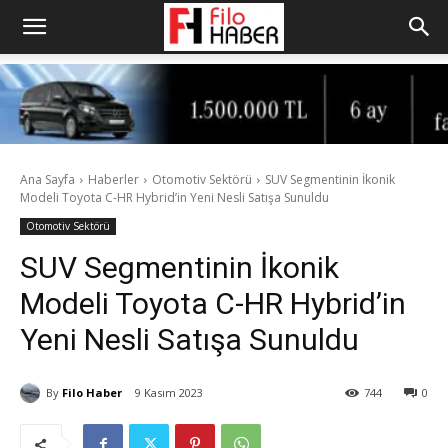
Ana Sayfa
Haberler
Otomotiv Sektörü
SUV Segmentinin İkonik
Modeli Toyota C-HR Hybrid’in Yeni Nesli Satışa Sunuldu
Otomotiv Sektörü
SUV Segmentinin İkonik
Modeli Toyota C-HR Hybrid’in
Yeni Nesli Satışa Sunuldu
By
Filo Haber
9 Kasım 2023
744
0