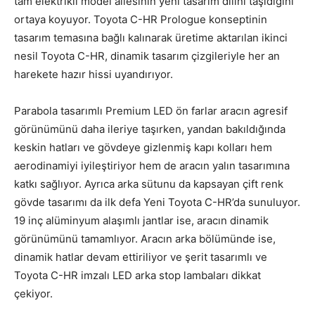
tam elektrikli model ailesinin yeni tasarım dilini taşıdığını
ortaya koyuyor. Toyota C-HR Prologue konseptinin
tasarım temasına bağlı kalınarak üretime aktarılan ikinci
nesil Toyota C-HR, dinamik tasarım çizgileriyle her an
harekete hazır hissi uyandırıyor.
Parabola tasarımlı Premium LED ön farlar aracın agresif
görünümünü daha ileriye taşırken, yandan bakıldığında
keskin hatları ve gövdeye gizlenmiş kapı kolları hem
aerodinamiyi iyileştiriyor hem de aracın yalın tasarımına
katkı sağlıyor. Ayrıca arka sütunu da kapsayan çift renk
gövde tasarımı da ilk defa Yeni Toyota C-HR’da sunuluyor.
19 inç alüminyum alaşımlı jantlar ise, aracın dinamik
görünümünü tamamlıyor. Aracın arka bölümünde ise,
dinamik hatlar devam ettiriliyor ve şerit tasarımlı ve
Toyota C-HR imzalı LED arka stop lambaları dikkat
çekiyor.