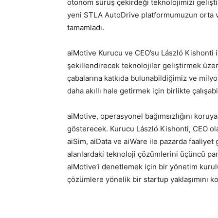
otonom sürüş çekirdeği teknolojimizi gelişt
yeni STLA AutoDrive platformumuzun orta va
tamamladı.
aiMotive Kurucu ve CEO’su László Kishonti is
şekillendirecek teknolojiler geliştirmek üzer
çabalarına katkıda bulunabildiğimiz ve milyo
daha akıllı hale getirmek için birlikte çalışa
aiMotive, operasyonel bağımsızlığını koruyara
gösterecek. Kurucu László Kishonti, CEO ol
aiSim, aiData ve aiWare ile pazarda faaliye
alanlardaki teknoloji çözümlerini üçüncü pa
aiMotive’i denetlemek için bir yönetim kurulu
çözümlere yönelik bir startup yaklaşımını