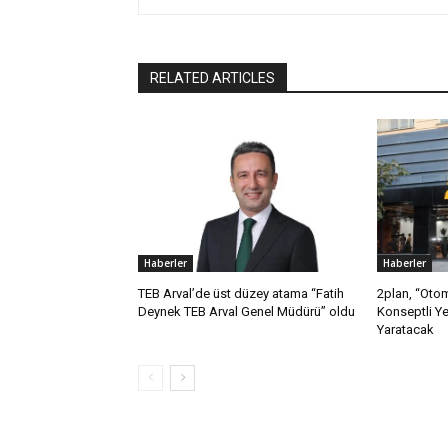
RELATED ARTICLES
Haberler
Haberler
TEB Arval’de üst düzey atama “Fatih
2plan, “Oto
Deynek TEB Arval Genel Müdürü” oldu
Konseptli Ye
Yaratacak