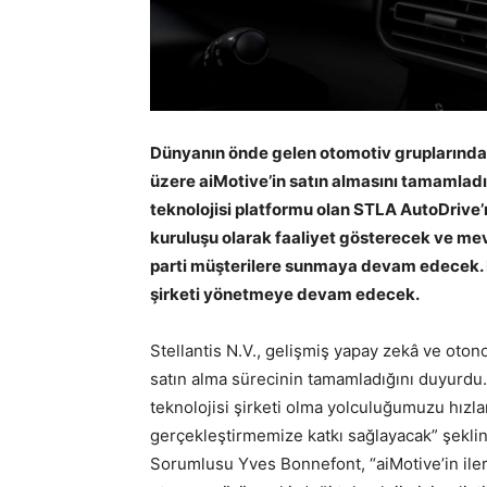
Dünyanın önde gelen otomotiv gruplarında
üzere aiMotive’in satın almasını tamamladı.
teknolojisi platformu olan STLA AutoDrive’ı
kuruluşu olarak faaliyet gösterecek ve mev
parti müşterilere sunmaya devam edecek. K
şirketi yönetmeye devam edecek.
Stellantis N.V., gelişmiş yapay zekâ ve otonom
satın alma sürecinin tamamladığını duyurdu. “
teknolojisi şirketi olma yolculuğumuzu hızl
gerçekleştirmemize katkı sağlayacak” şekli
Sorumlusu Yves Bonnefont, “aiMotive’in ile