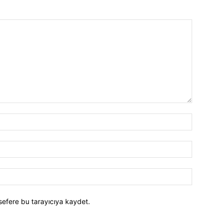
İsim:*
E-
Posta:*
Website:
sefere bu tarayıcıya kaydet.