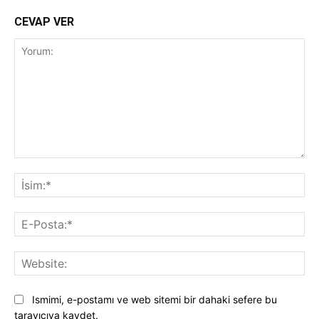
CEVAP VER
Yorum:
İsi
E-
Pos
Web
Ismimi, e-postamı ve web sitemi bir dahaki sefere bu
tarayıcıya kaydet.