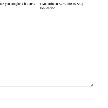
tik yeni araçlarla filosunu
Fiyatlarda En Az Yüzde 10 Artış
Bekleniyor!
İsim:*
E-