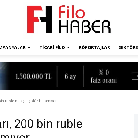
MPANYALAR
TICARI FILO
RÖPORTAJLAR
SEKTÖRE
Filo
Haber
0 bin ruble maaşla şoför bulamıyor
arı, 200 bin ruble
amıyor