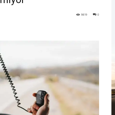
9819
0