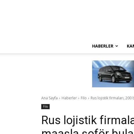
HABERLER
KA
Ana Sayfa
Haberler
Filo
Rus lojistik firmaları, 20
Filo
Rus lojistik firmal
maaşla şoför bul