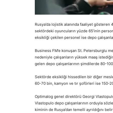
Rusya’da lojistik alanında faaliyet gösteren 4
sektördeki oyuncuların yüzde 65’inin perso
eksikliği çekilen personel ise depo çalışanla
Business FM’e konuşan St. Petersburglu mey
nedeniyle çalışanların yüksek maaş istediği
gelen depo çalışanlarının şimdilerde 80-100 b
Sektörde eksikliği hissedilen bir diğer meslek
60-70 bin, kamyon ve tır şoförleri ise 150-20
Optimalog genel direktörü Georgi Vlastopulo 
Vlastopulo depo çalışanlarının orduyla sözl
kiminin de Rusya’dan temelli ayrıldığını beli