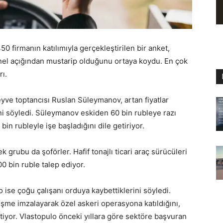
50 firmanın katılımıyla gerçekleştirilen bir anket,
nel açığından mustarip olduğunu ortaya koydu. En çok
rı.
ve toptancısı Ruslan Süleymanov, artan fiyatlar
ni söyledi. Süleymanov eskiden 60 bin rubleye razı
in rubleyle işe başladığını dile getiriyor.
 grubu da şoförler. Hafif tonajlı ticari araç sürücüleri
0 bin ruble talep ediyor.
ise çoğu çalışanı orduya kaybettiklerini söyledi.
eşme imzalayarak özel askeri operasyona katıldığını,
rtiyor. Vlastopulo önceki yıllara göre sektöre başvuran