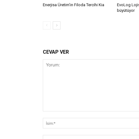
Enerjisa Üretim’in Filoda Tercihi Kia
EvoLog Lojis
büyütüyor
CEVAP VER
Yorum: