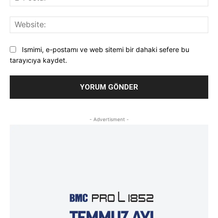
Pos
Web
Ismimi, e-postamı ve web sitemi bir dahaki sefere bu
tarayıcıya kaydet.
- Advertisment -