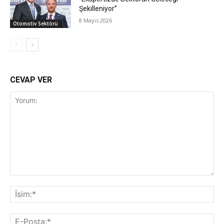
Şekilleniyor”
8 Mayıs 2026
Otomotiv Sektörü
CEVAP VER
Yorum:
İsi
E-