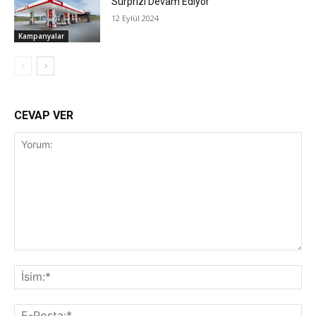
Sürprizi Devam Ediyor
12 Eylül 2024
Kampanyalar
CEVAP VER
Yorum:
İsi
E-