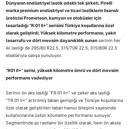
Dünyanın endüstriyel lastik odaklı tek şirketi, Pirelli
marka premium endüstriyel ve ticari lastiklerin lisanslı
üreticisi Prometeon, kamyon ve otobüsler için
tasarladığı “
R:01 II+
” serisini Türkiye koşullarına özel
olarak geliştirdi. Yüksek kilometre performansı, yakıt
tasarrufu ve dört mevsim dayanıklılık sunan
serinin her
iki lastiği de 295/80 R22.5, 315/70R 22.5, 315/80R 22.5
ebatlarıyla satışa sunuluyor.
“R01 II+” serisi
, yüksek kilometre ömrü ve dört mevsim
performans vadediyor
Serinin ön aks lastiği “FR:01 II+” ve çeker aks lastiği
“TR:01 II+” artırılmış taban genişliği ve Türkiye koşullarına
özel olarak geliştirilen taban hamur bileşimi sayesinde
kullanıcılarına üstün kilometre performansı sunuyor.
Segmentinde az rastlanır bir özellik olarak; hem ön aksta