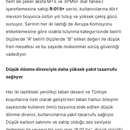
hem de çeker aksta M+S ve 3PMSF (kar tanesi)
işaretlemesine sahip
R:01 II+
serisi, kullanıcılarına dört
mevsim boyunca üstün yol tutuş ve yüksek çekiş gücü
sunuyor. Serinin her iki lastiği de Avrupa Komisyonu
etiketlemesine göre ıslakta tutunma kategorisinde belirli
ölçülerde “A” belirli ölçülerde “B” etiket değeri ile düşük
fren mesafesi ve bu sayede mükemmel sürüş güvenliği
vadediyor.
Düşük dönme direnciyle daha yüksek yakıt tasarrufu
sağlıyor
Her iki lastikteki yenilikçi taban deseni ve Türkiye
koşullarına özel olarak geliştirilen taban hamur bileşimi
sayesinde kullanım ömrü boyunca elde edilen düşük
dönme direnci, kullanıcılarına yakıt tasarrufu sağlıyor.
Düşük karbon salınımı ve sahip olduğu ses seviyesi
değerleri ile çevreci bir seri olan “R:01 II+”, düşük gürültü