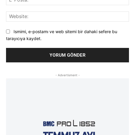
Pos
Web
Ismimi, e-postamı ve web sitemi bir dahaki sefere bu
tarayıcıya kaydet.
- Advertisment -