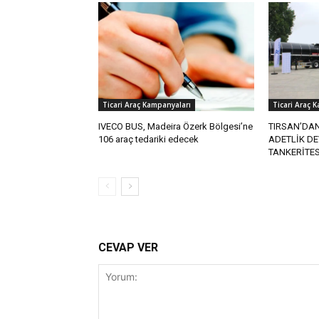
Ticari Araç Kampanyaları
Ticari Araç 
IVECO BUS, Madeira Özerk Bölgesi’ne
TIRSAN’DA
106 araç tedariki edecek
ADETLİK D
TANKERİTES
CEVAP VER