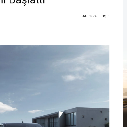
39624
0