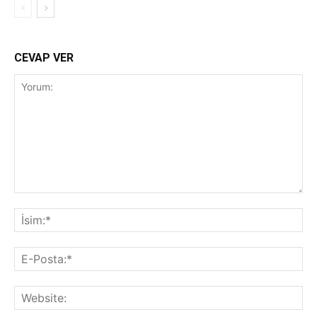
CEVAP VER
Yorum:
İsi
E-
Pos
Web