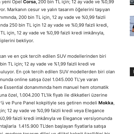
n yeni Opel
Corsa,
200 bin TL için; 12 ay vade ve %0,99
iyor. Markanın cesur ve yalın tasarım öğelerini taşıyan
ımında, 200 bin TL için, 12 ay vade ve %0,99 faizli
nda 250 bin TL için 12 ay vade ve %0,99 faizli kredi,
 için, 12 ay vade ve %0,99 faizli kredi imkânıyla,
plerini bekliyor.
çıkan ve en çok tercih edilen SUV modellerinden biri
bin TL için; 12 ay vade ve %1,99 faizli kredi ve
unuluyor. En çok tercih edilen SUV modellerden biri olan
nunda online satışa özel 1.045.000 TL’ye varan
atı ve Essential donanımında hem manuel hem otomatik
 özel, 1.004.200 TL’lik fiyatı ile dikkatleri üzerine
ör’ü ve Pure Panel kokpitiyle ses getiren modeli
Mokka
,
çin; 12 ay vade ve %0,99 faizli kredi veya Elegance
 %0,99 faizli kredi imkânıyla ve Elegance versiyonunda
tajlarla 1.415.900 TL’den başlayan fiyatlarla satışa
, modern tasarım dilini ve dijital kokpit özelliğini bir