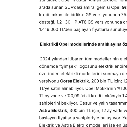
arada sunan SUV’daki amiral gemisi Opel
Gr
kredi imkanı ile birlikte GS versiyonunda 7
desteği, 1.2 130 HP AT8 GS versiyonunda onl
1.419.000 TL’den başlayan fiyatlarla sunuluy
Elektrikli Opel modellerinde aralık ayına öz
2024 yılından itibaren tüm modellerinin ele
dönemde “Şimşek” logosunu elektriklendiren
üzerinden elektrikli modellerini sunmaya de
versiyonu
Corsa Elektrik
, 200 bin TL için; 
TL’ye satın alınabiliyor. Opel Mokka’nın %10
12 ay vade ve %0,99 faizli kredi imkânıyla 1
sahiplerini bekliyor. Cesur ve yalın tasarımı
Astra Elektrik
, 300 bin TL için; 12 ay vade 
başlayan fiyatlarla sahipleriyle buluşuyor. 
Elektrik ve Astra Elektrik modelleri ise en 