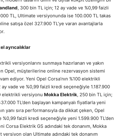
andland
, 300 bin TL için; 12 ay vade ve %0,99 faizli
5.000 TL, Ultimate versiyonunda ise 100.000 TL takas
ine satışa özel 327.900 TL’ye varan avantajlarla
or.
el ayrıcalıklar
ktrikli versiyonlarını sunmaya hazırlanan ve yakın
 Opel, müşterilerine online rezervasyon sistemi
vam ediyor. Yeni Opel Corsa’nın %100 elektrikli
12 ay vade ve %0,99 faizli kredi seçeneğiyle 1.187.900
0 elektrikli versiyonu
Mokka Elektrik
, 250 bin TL için;
.437.000 TL’den başlayan kampanyalı fiyatlarla yeni
nın yanı sıra performansıyla da dikkat çeken, Opel
ve %0,99 faizli kredi seçeneğiyle yeni 1.599.900 TL’den
Yeni Corsa Elektrik GS adındaki tek donanım, Mokka
üst versiyon olan Ultimate adındaki tek donanım