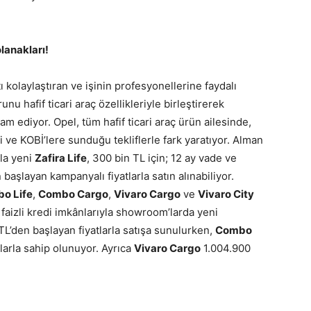
olanakları!
tı kolaylaştıran ve işinin profesyonellerine faydalı
 hafif ticari araç özellikleriyle birleştirerek
m ediyor. Opel, tüm hafif ticari araç ürün ailesinde,
ri ve KOBİ’lere sunduğu tekliflerle fark yaratıyor. Alman
la yeni
Zafira Life
, 300 bin TL için; 12 ay vade ve
 başlayan kampanyalı fiyatlarla satın alınabiliyor.
o Life
,
Combo Cargo
,
Vivaro Cargo
ve
Vivaro City
 faizli kredi imkânlarıyla showroom’larda yeni
L’den başlayan fiyatlarla satışa sunulurken,
Combo
arla sahip olunuyor. Ayrıca
Vivaro Cargo
1.004.900