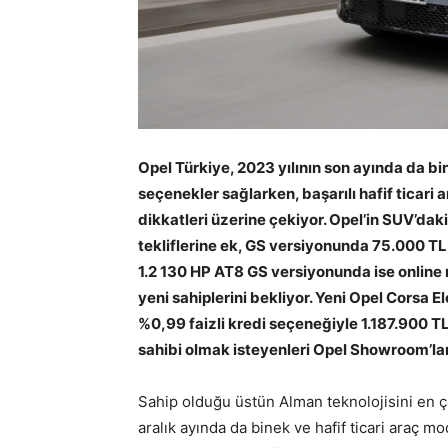
Opel Türkiye, 2023 yılının son ayında da b
seçenekler sağlarken, başarılı hafif ticari 
dikkatleri üzerine çekiyor. Opel’in SUV’daki
tekliflerine ek, GS versiyonunda 75.000 T
1.2 130 HP AT8 GS versiyonunda ise online
yeni sahiplerini bekliyor. Yeni Opel Corsa El
%0,99 faizli kredi seçeneğiyle 1.187.900 TL’
sahibi olmak isteyenleri Opel Showroom’lar
Sahip olduğu üstün Alman teknolojisini en ç
aralık ayında da binek ve hafif ticari araç m