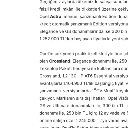
Geçtiğimiz aylarda ülkemizde satışa sunula
faizli kredi imkânı ile dikkatleri üzerine çek
Opel
Astra
, manuel şanzımanlı Edition donan
kredi; otomatik şanzımanlı Edition versiyonu
Elegance ve GS donanımlarında ise 300 bin TL
1.252.900 TL’den başlayan fiyatlarla yeni sahi
Opel’in çok yönlü pratik özellikleriyle öne 
olan
Crossland
, Elegance donanımı ile, 250 
Teknoloji Paketi hediyesi ile kullancılara s
Crossland, 1.2 130 HP AT6 Essential versiyo
avantajlarla 1.104.900 TL’lik başlangıç fiy
şanzımanlı versiyonlarda “ÖTV Muaf” koşuluna
çekiyor. Markanın sıra dışı hatları, Opel Viz
GS ve Ultimate donanımları ile, 300 bin TL i
donanımı ile, 250 bin TL için; 12 ay vade ve
online satışa özel 1.245.000 TL’ye varan avan
sunuluyor. Opel’in üstün Alman teknolojilerini