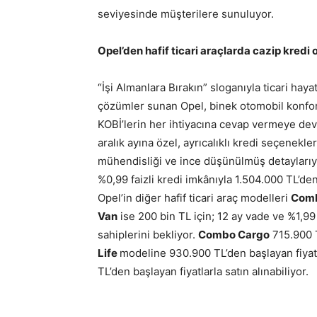
seviyesinde müşterilere sunuluyor.
Opel’den hafif ticari araçlarda cazip kredi 
“İşi Almanlara Bırakın” sloganıyla ticari haya
çözümler sunan Opel, binek otomobil konforunu
KOBİ’lerin her ihtiyacına cevap vermeye deva
aralık ayına özel, ayrıcalıklı kredi seçenekle
mühendisliği ve ince düşünülmüş detaylarıy
%0,99 faizli kredi imkânıyla 1.504.000 TL’den
Opel’in diğer hafif ticari araç modelleri
Comb
Van
ise 200 bin TL için; 12 ay vade ve %1,99
sahiplerini bekliyor.
Combo Cargo
715.900 T
Life
modeline 930.900 TL’den başlayan fiyatl
TL’den başlayan fiyatlarla satın alınabiliyor.