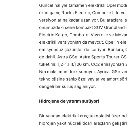
Güncel haliyle tamamen elektrikli Opel model
ürün gamı; Rocks Electric, Combo-e Life ve 
versiyonlarına kadar uzanıyor. Bu araçlara, si
önümüzdeki sene kompakt SUV Grandland’ın t
Electric Kargo, Combo-e, Vivaro-e ve Movano
elektrikli versiyonları da mevcut. Opel’in ele
emisyonsuz çözümler de içeriyor. Bunlara, O
de dahil. Astra GSe, Astra Sports Tourer G
tüketimi: 1,2-1,1 lt/100 km, CO2 emisyonla
Nm maksimum tork sunuyor. Ayrıca, GSe ve
teknolojisine sahip özel yaylar ve amortisörl
dengeli bir sürüş sağlanıyor.
Hidrojene de yatırım sürüyor!
Bir yandan elektrikli araç teknolojisi üzerind
hidrojen yakıt hücreli ticari araçların geli