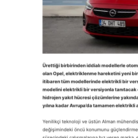
Ürettiği birbirinden iddialı modellerle oto
olan Opel, elektriklenme hareketini yeni b
itibaren tüm modellerinde elektrikli bir ve
modelini elektrikli bir versiyonla tanıtacak 
hidrojen yakıt hücresi çözümlerine yakında 
yılına kadar Avrupa’da tamamen elektrikli 
Yenilikçi teknoloji ve üstün Alman mühendisli
değişimindeki öncü konumunu güçlendirmeye
sürecindeki çalışmalarına hız veren marka,