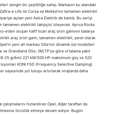
leri zengin bir çeşitliliğe sahip. Markanın bu alandaki
Zafira-e Life ile Corsa ve Mokka’nın tamamen elektrikli
parişe açılan yeni Astra Elektrik de katıldı. Bu seriyi
amamen elektrikli takipçisi izleyecek. Ayrıca Rocks
-e’den oluşan hafif ticari araç ürün gamının batarya
ktrikli araç ürün gamı, tamamen elektrikli, yerel olarak
pel’in yeni alt markası GSe’nin dinamik üst modelleri
Se ve Grandland GSe, (WLTP’ye göre ortalama yakıt
rı 28-25 gr/km) 221 kW/300 HP maksimum güç ve 520
rsiyonları KONI FSD (Frequency Selective Damping)
er sayesinde yol tutuşu artırılarak virajlarda daha
e çalışmalarını hızlandıran Opel, diğer taraftan da
ştirilmesine öncülük etmeye devam ediyor. Bugün