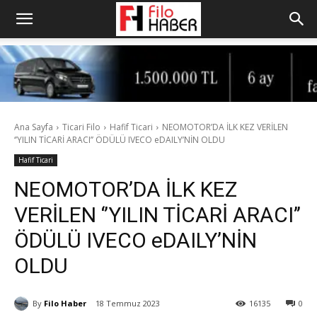
Ana Sayfa
Ticari Filo
Hafif Ticari
NEOMOTOR’DA İLK KEZ VERİLEN
‘’YILIN TİCARİ ARACI’’ ÖDÜLÜ IVECO eDAILY’NİN OLDU
Hafif Ticari
NEOMOTOR’DA İLK KEZ
VERİLEN ‘’YILIN TİCARİ ARACI’’
ÖDÜLÜ IVECO eDAILY’NİN
OLDU
By
Filo Haber
18 Temmuz 2023
16135
0