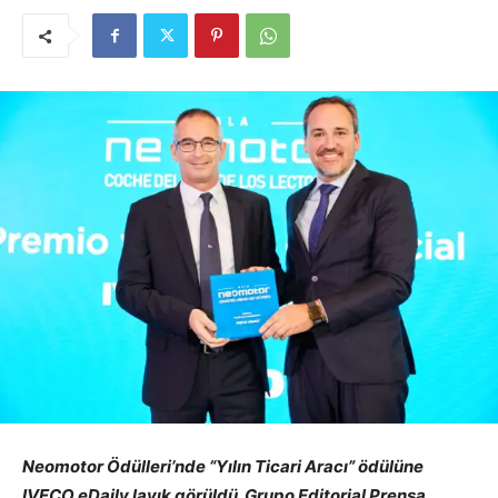
Neomotor Ödülleri’nde “Yılın Ticari Aracı” ödülüne
IVECO eDaily layık görüldü. Grupo Editorial Prensa