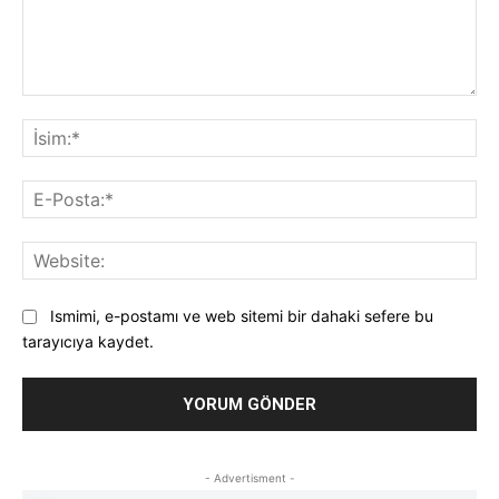
Yorum:
İsi
E-
Pos
Web
Ismimi, e-postamı ve web sitemi bir dahaki sefere bu
tarayıcıya kaydet.
- Advertisment -