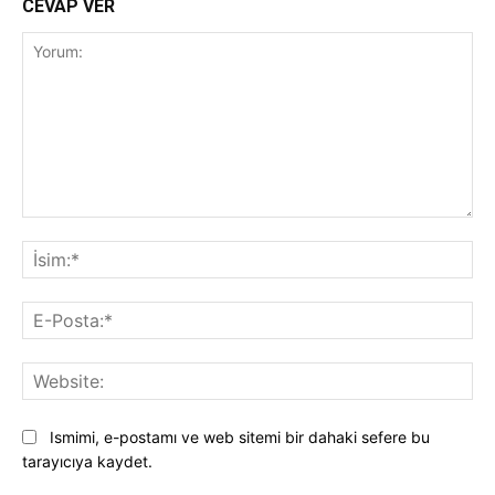
CEVAP VER
Yorum:
İsi
E-
Pos
Web
Ismimi, e-postamı ve web sitemi bir dahaki sefere bu
tarayıcıya kaydet.