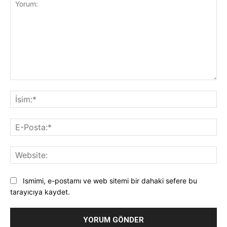
Yorum:
İsi
E-
Pos
Web
Ismimi, e-postamı ve web sitemi bir dahaki sefere bu
tarayıcıya kaydet.