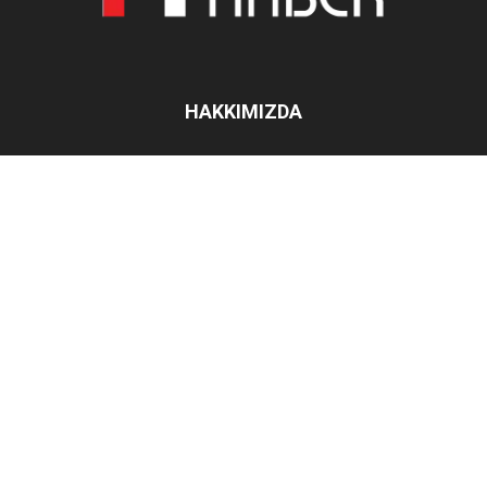
HAKKIMIZDA
İletişim:
filohaber@gmail.com
BIZI TAKIP EDIN
Haberler
Kampanyalar
Ticari Filo
Röportajlar
Sektörel
Hakkımızda
© iletisim@filohaber.com