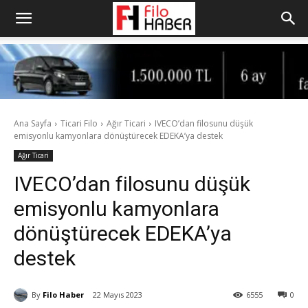
Ana Sayfa
Ticari Filo
Ağır Ticari
IVECO’dan filosunu düşük
emisyonlu kamyonlara dönüştürecek EDEKA’ya destek
Ağır Ticari
IVECO’dan filosunu düşük
emisyonlu kamyonlara
dönüştürecek EDEKA’ya
destek
By
Filo Haber
22 Mayıs 2023
6555
0