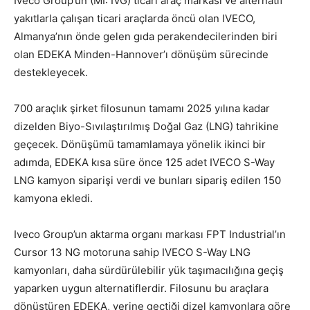
Iveco Group’un (MI: IVG) ticari araç markası ve alternatif
yakıtlarla çalışan ticari araçlarda öncü olan IVECO,
Almanya’nın önde gelen gıda perakendecilerinden biri
olan EDEKA Minden-Hannover’ı dönüşüm sürecinde
destekleyecek.
700 araçlık şirket filosunun tamamı 2025 yılına kadar
dizelden Biyo-Sıvılaştırılmış Doğal Gaz (LNG) tahrikine
geçecek. Dönüşümü tamamlamaya yönelik ikinci bir
adımda, EDEKA kısa süre önce 125 adet IVECO S-Way
LNG kamyon siparişi verdi ve bunları sipariş edilen 150
kamyona ekledi.
Iveco Group’un aktarma organı markası FPT Industrial’ın
Cursor 13 NG motoruna sahip IVECO S-Way LNG
kamyonları, daha sürdürülebilir yük taşımacılığına geçiş
yaparken uygun alternatiflerdir. Filosunu bu araçlara
dönüştüren EDEKA, yerine geçtiği dizel kamyonlara göre