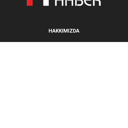
HAKKIMIZDA
İletişim:
filohaber@gmail.com
BIZI TAKIP EDIN
Haberler
Kampanyalar
Ticari Filo
Röportajlar
Sektörel
Hakkımızda
© iletisim@filohaber.com