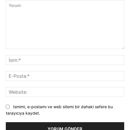
Yorum:
İsi
E-
Pos
Web
Ismimi, e-postamı ve web sitemi bir dahaki sefere bu
tarayıcıya kaydet.