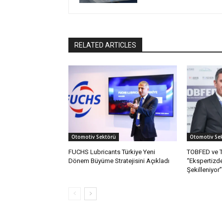
RELATED ARTICLES
Otomotiv Sektörü
Otomotiv Se
FUCHS Lubricants Türkiye Yeni
TOBFED ve T
Dönem Büyüme Stratejisini Açıkladı
“Ekspertizd
Şekilleniyor”