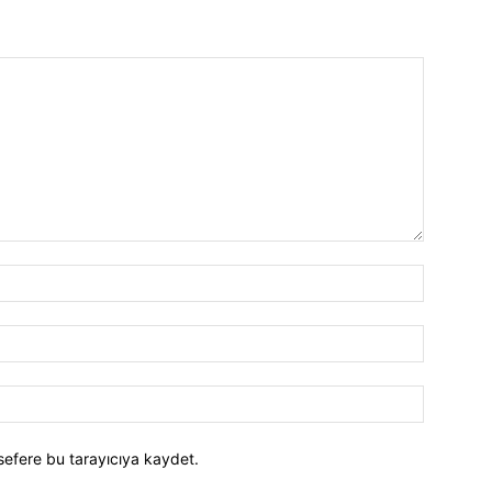
İsim:*
E-
Posta:*
Website:
sefere bu tarayıcıya kaydet.