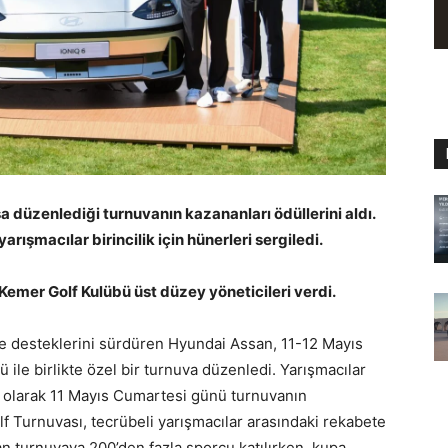
 düzenlediği turnuvanın kazananları ödüllerini aldı.
rışmacılar birincilik için hünerleri sergiledi.
emer Golf Kulübü üst düzey yöneticileri verdi.
ine desteklerini sürdüren Hyundai Assan, 11-12 Mayıs
 ile birlikte özel bir turnuva düzenledi. Yarışmacılar
lk olarak 11 Mayıs Cumartesi günü turnuvanın
f Turnuvası, tecrübeli yarışmacılar arasındaki rekabete
 turnuvaya 200’den fazla sporcu katılırken, kupa