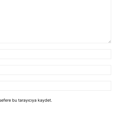
İsim:*
E-
Posta:*
Website:
sefere bu tarayıcıya kaydet.