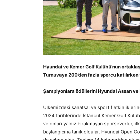
Hyundai ve Kemer Golf Kulübü’nün ortaklaşa
Turnuvaya 200’den fazla sporcu katılırken ya
Şampiyonlara ödüllerini Hyundai Assan ve K
Ülkemizdeki sanatsal ve sportif etkinlikler
2024 tarihlerinde İstanbul Kemer Golf Kulübü
ve onları yalnız bırakmayan sporseverler, i
başlangıcına tanık oldular. Hyundai Open Gol
de sahne oldu. Toplam 14 kategoriden oluşan