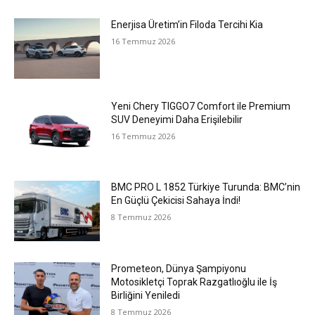
Enerjisa Üretim’in Filoda Tercihi Kia
16 Temmuz 2026
Yeni Chery TIGGO7 Comfort ile Premium
SUV Deneyimi Daha Erişilebilir
16 Temmuz 2026
BMC PRO L 1852 Türkiye Turunda: BMC’nin
En Güçlü Çekicisi Sahaya İndi!
8 Temmuz 2026
Prometeon, Dünya Şampiyonu
Motosikletçi Toprak Razgatlıoğlu ile İş
Birliğini Yeniledi
8 Temmuz 2026