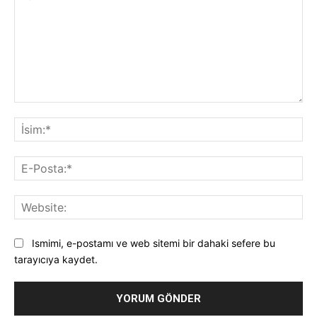
Yorum:
İsi
E-
Pos
Web
Ismimi, e-postamı ve web sitemi bir dahaki sefere bu
tarayıcıya kaydet.