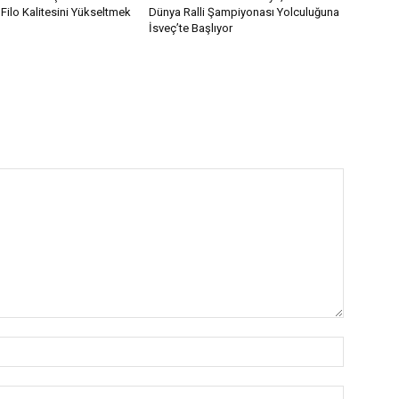
Filo Kalitesini Yükseltmek
Dünya Ralli Şampiyonası Yolculuğuna
İsveç’te Başlıyor
İsim:*
E-