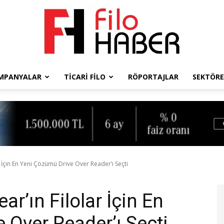
MPANYALAR
TICARI FILO
RÖPORTAJLAR
SEKTÖRE
Filo
Haber
r İçin En Yeni Çözümü Drive Over Reader’ı Seçti
ar’ın Filolar İçin En
 Over Reader’ı Seçti