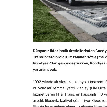
Dünyanın lider lastik üreticilerinden Goodye
Trans’ın tercihi oldu. İmzalanan sözleşme k
Goodyear’dan gerçekleştirirken, Goodyear 
yararlanacak.
1992 yılında uluslararası karayolu taşımacıl
bu yana mükemmeliyetçilik anlayışı ile Orta 
hizmet veren Hilal Trans, en kapsamlı TİO ve 
araçlık filosuyla faaliyet gösteriyor. Goodye
ilke de imza atılmış olacak. Anlaşma kapsa