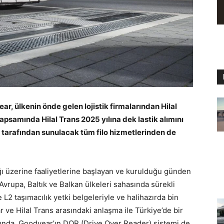
ar, ülkenin önde gelen lojistik firmalarından Hilal
apsamında Hilal Trans 2025 yılına dek lastik alımını
tarafından sunulacak tüm filo hizmetlerinden de
ığı üzerine faaliyetlerine başlayan ve kurulduğu günden
Avrupa, Baltık ve Balkan ülkeleri sahasında sürekli
L2 taşımacılık yetki belgeleriyle ve halihazırda bin
ar ve Hilal Trans arasındaki anlaşma ile Türkiye’de bir
mında, Goodyear’ın DOR (Drive Over Reader) sistemi de