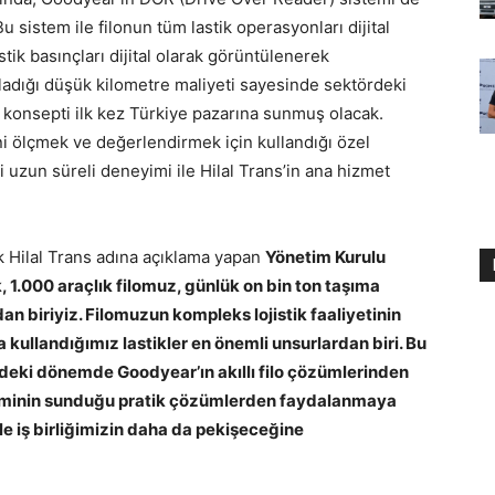
u sistem ile filonun tüm lastik operasyonları dijital
astik basınçları dijital olarak görüntülenerek
ğladığı düşük kilometre maliyeti sayesinde sektördeki
ir konsepti ilk kez Türkiye pazarına sunmuş olacak.
ini ölçmek ve değerlendirmek için kullandığı özel
i uzun süreli deneyimi ile Hilal Trans’in ana hizmet
k
Hilal Trans adına açıklama yapan
Yönetim Kurulu
k, 1.000 araçlık filomuz, günlük on bin ton taşıma
an biriyiz. Filomuzun kompleks lojistik faaliyetinin
 kullandığımız lastikler en önemli unsurlardan biri. Bu
eki dönemde Goodyear’ın akıllı filo çözümlerinden
eminin sunduğu pratik çözümlerden faydalanmaya
le iş birliğimizin daha da pekişeceğine