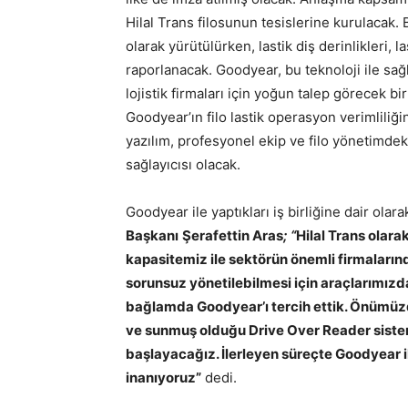
Hilal Trans filosunun tesislerine kurulacak. B
olarak yürütülürken, lastik diş derinlikleri, l
raporlanacak. Goodyear, bu teknoloji ile sa
lojistik firmaları için yoğun talep görecek b
Goodyear’ın filo lastik operasyon verimliliğ
yazılım, profesyonel ekip ve filo yönetimdek
sağlayıcısı olacak.
Goodyear ile yaptıkları iş birliğine dair olara
Başkanı
Şerafettin Aras
; “
Hilal Trans olara
kapasitemiz ile sektörün önemli firmalarınd
sorunsuz yönetilebilmesi için araçlarımızda
bağlamda Goodyear’ı tercih ettik. Önümüzd
ve sunmuş olduğu Drive Over Reader sist
başlayacağız. İlerleyen süreçte Goodyear i
inanıyoruz”
dedi.