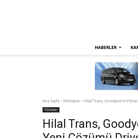
HABERLER
KA
Ana Sayfa
Filohaber
Hilal Trans, Goodyear’ın Filola
Filohaber
Hilal Trans, Goodye
Yeni Çözümü Drive