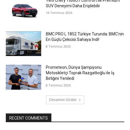
Yeni Chery TIGGO7 Comfort ile Premium
SUV Deneyimi Daha Erişilebilir
16 Temmuz 2026
BMC PRO L 1852 Türkiye Turunda: BMC’nin
En Güçlü Çekicisi Sahaya İndi!
8 Temmuz 2026
Prometeon, Dünya Şampiyonu
Motosikletçi Toprak Razgatlıoğlu ile İş
Birliğini Yeniledi
8 Temmuz 2026
Devamını Göster
RECENT COMMENTS