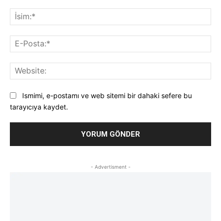
Yorum:
İsi
E-
Pos
Web
Ismimi, e-postamı ve web sitemi bir dahaki sefere bu
tarayıcıya kaydet.
- Advertisment -