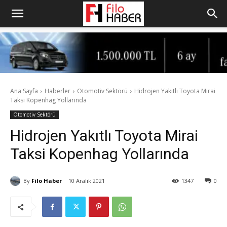
Ana Sayfa
Haberler
Otomotiv Sektörü
Hidrojen Yakıtlı Toyota Mirai
Taksi Kopenhag Yollarında
Otomotiv Sektörü
Hidrojen Yakıtlı Toyota Mirai
Taksi Kopenhag Yollarında
By
Filo Haber
10 Aralık 2021
1347
0