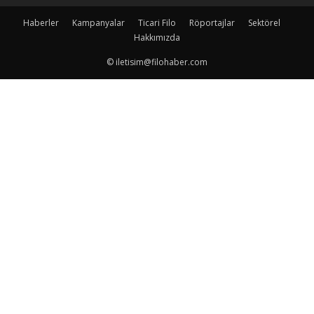
Haberler
Kampanyalar
Ticari Filo
Röportajlar
Sektörel
Hakkımızda
© iletisim@filohaber.com