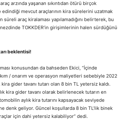
 araç arzında yaşanan sıkıntıdan ötürü birçok
edindiği mevcut araçlarının kira sürelerini uzatmak
 süreli araç kiralaması yapılamadığını belirterek, bu
rı nezdinde TOKKDER’in girişimlerinin halen sürdüğünü
arı beklentisi!
laması konusundan da bahseden Ekici, “İçinde
ım / onarım ve operasyon maliyetleri sebebiyle 2022
 kira gider tavanı tutarı olan 8 bin TL yetersiz kaldı.
k kira gider tavanı olarak belirlenecek tutarın en
omobilin aylık kira tutarını kapsayacak seviyede
ne denk geliyor. Güncel koşullarda 8 bin TL’lik binek
çlar için dahi yetersiz kalabiliyor” dedi.