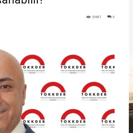
33697
0