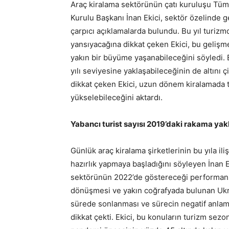
Araç kiralama sektörünün çatı kuruluşu Tü
Kurulu Başkanı İnan Ekici, sektör özelinde ge
çarpıcı açıklamalarda bulundu. Bu yıl turizm
yansıyacağına dikkat çeken Ekici, bu gelişm
yakın bir büyüme yaşanabileceğini söyledi. E
yılı seviyesine yaklaşabileceğinin de altını 
dikkat çeken Ekici, uzun dönem kiralamada ti
yükselebileceğini aktardı.
Yabancı turist sayısı 2019’daki rakama yakl
Günlük araç kiralama şirketlerinin bu yıla i
hazırlık yapmaya başladığını söyleyen İnan 
sektörünün 2022’de göstereceği performans
dönüşmesi ve yakın coğrafyada bulunan Ukray
sürede sonlanması ve sürecin negatif anla
dikkat çekti. Ekici, bu konuların turizm se