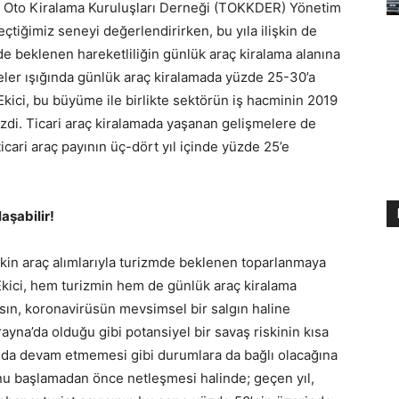
m Oto Kiralama Kuruluşları Derneği (TOKKDER) Yönetim
çtiğimiz seneyi değerlendirirken, bu yıla ilişkin de
de beklenen hareketliliğin günlük araç kiralama alanına
eler ışığında günlük araç kiralamada yüzde 25-30’a
kici, bu büyüme ile birlikte sektörün iş hacminin 2019
çizdi. Ticari araç kiralamada yaşanan gelişmelere de
cari araç payının üç-dört yıl içinde yüzde 25’e
aşabilir!
lişkin araç alımlarıyla turizmde beklenen toparlanmaya
Ekici, hem turizmin hem de günlük araç kiralama
ın, koronavirüsün mevsimsel bir salgın haline
na’da olduğu gibi potansiyel bir savaş riskinin kısa
mda devam etmemesi gibi durumlara da bağlı olacağına
zonu başlamadan önce netleşmesi halinde; geçen yıl,