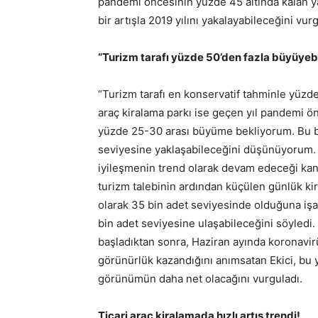
pandemi öncesinin yüzde 45 altında kalan ya
bir artışla 2019 yılını yakalayabileceğini vur
“Turizm tarafı yüzde 50’den fazla büyüyebi
“Turizm tarafı en konservatif tahminle yüzde 
araç kiralama parkı ise geçen yıl pandemi ön
yüzde 25-30 arası büyüme bekliyorum. Bu büy
seviyesine yaklaşabileceğini düşünüyorum. Y
iyileşmenin trend olarak devam edeceği ka
turizm talebinin ardından küçülen günlük ki
olarak 35 bin adet seviyesinde olduğuna işa
bin adet seviyesine ulaşabileceğini söyledi.
başladıktan sonra, Haziran ayında koronavir
görünürlük kazandığını anımsatan Ekici, bu yı
görünümün daha net olacağını vurguladı.
Ticari araç kiralamada hızlı artış trendi!