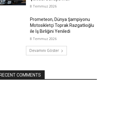
8 Temmuz 2026
Prometeon, Dünya Şampiyonu
Motosikletçi Toprak Razgatlıoğlu
ile İş Birliğini Yeniledi
8 Temmuz 2026
Devamını Göster
RECENT COMMENTS