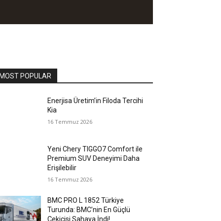
MOST POPULAR
Enerjisa Üretim’in Filoda Tercihi
Kia
16 Temmuz 2026
Yeni Chery TIGGO7 Comfort ile
Premium SUV Deneyimi Daha
Erişilebilir
16 Temmuz 2026
BMC PRO L 1852 Türkiye
Turunda: BMC’nin En Güçlü
Çekicisi Sahaya İndi!