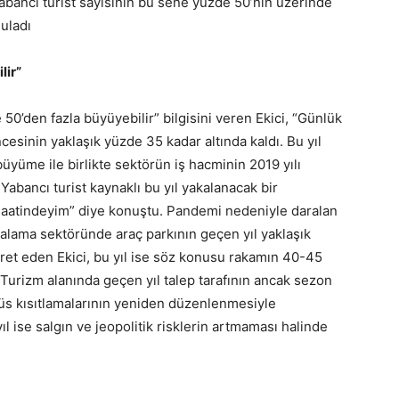
bancı turist sayısının bu sene yüzde 50’nin üzerinde
guladı
lir”
50’den fazla büyüyebilir” bilgisini veren Ekici, “Günlük
cesinin yaklaşık yüzde 35 kadar altında kaldı. Bu yıl
üme ile birlikte sektörün iş hacminin 2019 yılı
abancı turist kaynaklı bu yıl yakalanacak bir
naatindeyim” diye konuştu. Pandemi nedeniyle daralan
ralama sektöründe araç parkının geçen yıl yaklaşık
ret eden Ekici, bu yıl ise söz konusu rakamın 40-45
 Turizm alanında geçen yıl talep tarafının ancak sezon
üs kısıtlamalarının yeniden düzenlenmesiyle
l ise salgın ve jeopolitik risklerin artmaması halinde