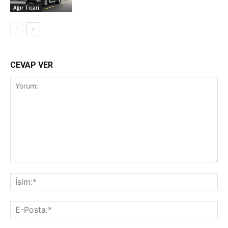
Ağır Ticari
CEVAP VER
Yorum:
İsi
E-
Pos