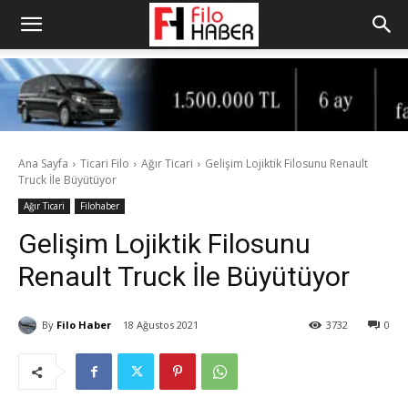
Ana Sayfa
Ticari Filo
Ağır Ticari
Gelişim Lojiktik Filosunu Renault
Truck İle Büyütüyor
Ağır Ticari
Filohaber
Gelişim Lojiktik Filosunu
Renault Truck İle Büyütüyor
By
Filo Haber
18 Ağustos 2021
3732
0