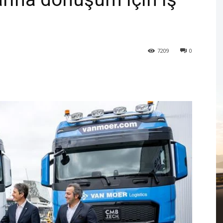
7209
0