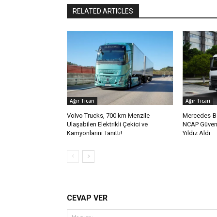
RELATED ARTICLES
Ağır Ticari
Ağır Ticari
Volvo Trucks, 700 km Menzile
Mercedes-Be
Ulaşabilen Elektrikli Çekici ve
NCAP Güvenl
Kamyonlarını Tanıttı!
Yıldız Aldı
CEVAP VER