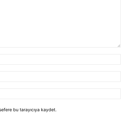
İsim:*
E-
Posta:*
Website:
sefere bu tarayıcıya kaydet.