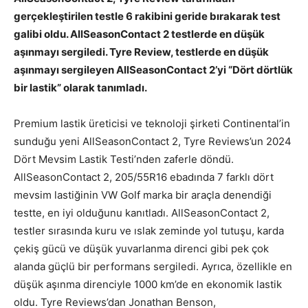
gerçekleştirilen testle 6 rakibini geride bırakarak test
galibi oldu. AllSeasonContact 2 testlerde en düşük
aşınmayı sergiledi. Tyre Review, testlerde en düşük
aşınmayı sergileyen AllSeasonContact 2’yi “Dört dörtlük
bir lastik” olarak tanımladı.
Premium lastik üreticisi ve teknoloji şirketi Continental’in
sunduğu yeni AllSeasonContact 2, Tyre Reviews’un 2024
Dört Mevsim Lastik Testi’nden zaferle döndü.
AllSeasonContact 2, 205/55R16 ebadında 7 farklı dört
mevsim lastiğinin VW Golf marka bir araçla denendiği
testte, en iyi olduğunu kanıtladı. AllSeasonContact 2,
testler sırasında kuru ve ıslak zeminde yol tutuşu, karda
çekiş gücü ve düşük yuvarlanma direnci gibi pek çok
alanda güçlü bir performans sergiledi. Ayrıca, özellikle en
düşük aşınma direnciyle 1000 km’de en ekonomik lastik
oldu. Tyre Reviews’dan Jonathan Benson,