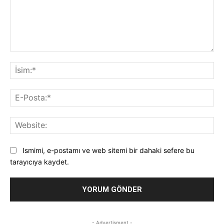
Yorum:
İsi
E-
Pos
Web
Ismimi, e-postamı ve web sitemi bir dahaki sefere bu
tarayıcıya kaydet.
- Advertisment -