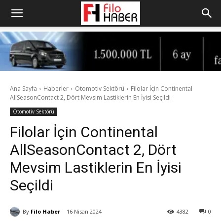
Ana Sayfa
Haberler
Otomotiv Sektörü
Filolar İçin Continental
AllSeasonContact 2, Dört Mevsim Lastiklerin En İyisi Seçildi
Otomotiv Sektörü
Filolar İçin Continental
AllSeasonContact 2, Dört
Mevsim Lastiklerin En İyisi
Seçildi
By
Filo Haber
16 Nisan 2024
4382
0