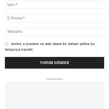
İsi
E-
Pos
Web
Ismimi, e-postamı ve web sitemi bir dahaki sefere bu
tarayıcıya kaydet.
- Advertisment -