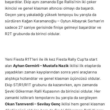
başardılar. Ekip aynı zamanda Ege Rallisi’nin iki çeker
ikincisi ve genel klasman altıncısı olmayı da başardı.
Geçen yarış yakaladığı yüksek tempoyu bu yarışta da
sürdüren Kağan Karamanoğlu – Oytun Albayrak Serhan’ın
sadece 27 saniye gerisinde finişe gelmeyi başardılar ve
R2T grubunda da birinci oldular.
Yeni Fiesta R1T’leri ile ilk kez Fiesta Rally Cup’ta start
alan
Ayhan Germirli – Mustafa Nazik
ikilisi ilk etaplarda
yaşadıkları zaman kayıplarından sonra yeni araçlarına
alıştıkça hızlandılar ve genel klasman üçüncüsü oldular.
Ekip ST/R1/R1T grubunu da kazanırken, aynı zamanda
Şevki Gökerman Ralli Kupasının da birincisi oldular. Her
zamanki istikrarlı tempolarını bu yarışta da sergileyen
Okan Tanrıverdi – Sevilay Genç
ikilisi hem genel klasman