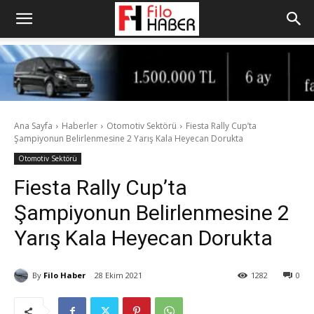
Ana Sayfa
Haberler
Otomotiv Sektörü
Fiesta Rally Cup’ta
Şampiyonun Belirlenmesine 2 Yarış Kala Heyecan Dorukta
Otomotiv Sektörü
Fiesta Rally Cup’ta
Şampiyonun Belirlenmesine 2
Yarış Kala Heyecan Dorukta
By
Filo Haber
28 Ekim 2021
1282
0