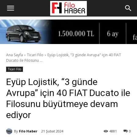
Ana Sayfa
Ticari Filo
Eyüp Lojistik, "3 günde Avrupa" için 40 FIAT
Ducato ile Filosunu ...
Ticari Filo
Eyüp Lojistik, “3 günde
Avrupa” için 40 FIAT Ducato ile
Filosunu büyütmeye devam
ediyor
By
Filo Haber
21 Şubat 2024
4881
0