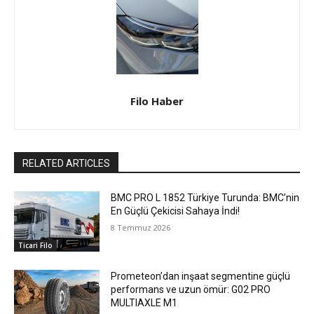
Filo Haber
RELATED ARTICLES
BMC PRO L 1852 Türkiye Turunda: BMC’nin
En Güçlü Çekicisi Sahaya İndi!
8 Temmuz 2026
Ticari Filo
Prometeon’dan inşaat segmentine güçlü
performans ve uzun ömür: G02 PRO
MULTIAXLE M1