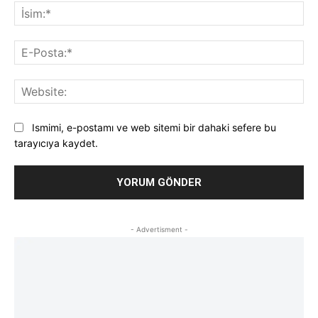
İsi
E-
Pos
Web
Ismimi, e-postamı ve web sitemi bir dahaki sefere bu
tarayıcıya kaydet.
- Advertisment -