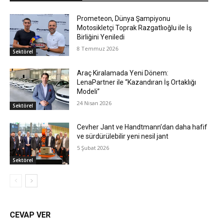
Prometeon, Dünya Şampiyonu
Motosikletçi Toprak Razgatlıoğlu ile İş
Birliğini Yeniledi
8 Temmuz 2026
Sektörel
Araç Kiralamada Yeni Dönem:
LenaPartner ile “Kazandıran İş Ortaklığı
Modeli”
24 Nisan 2026
Sektörel
Cevher Jant ve Handtmann’dan daha hafif
ve sürdürülebilir yeni nesil jant
5 Şubat 2026
Sektörel
CEVAP VER