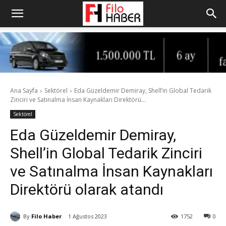
Ana Sayfa
Sektörel
Eda Güzeldemir Demiray, Shell’in Global Tedarik
Zinciri ve Satınalma İnsan Kaynakları Direktörü...
Sektörel
Eda Güzeldemir Demiray,
Shell’in Global Tedarik Zinciri
ve Satınalma İnsan Kaynakları
Direktörü olarak atandı
By
Filo Haber
1 Ağustos 2023
1752
0