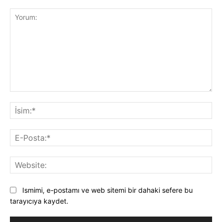
Yorum:
İsi
E-
Pos
Web
Ismimi, e-postamı ve web sitemi bir dahaki sefere bu
tarayıcıya kaydet.