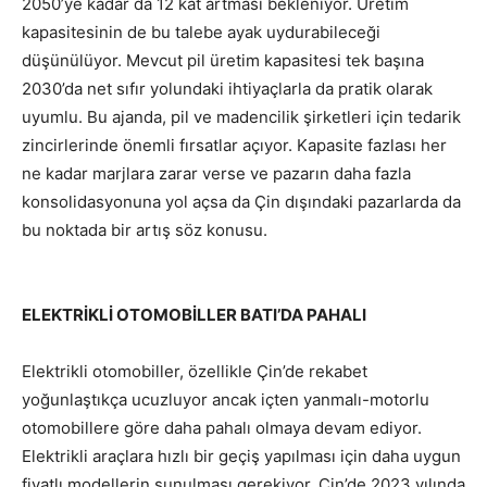
2050’ye kadar da 12 kat artması bekleniyor. Üretim
kapasitesinin de bu talebe ayak uydurabileceği
düşünülüyor. Mevcut pil üretim kapasitesi tek başına
2030’da net sıfır yolundaki ihtiyaçlarla da pratik olarak
uyumlu. Bu ajanda, pil ve madencilik şirketleri için tedarik
zincirlerinde önemli fırsatlar açıyor. Kapasite fazlası her
ne kadar marjlara zarar verse ve pazarın daha fazla
konsolidasyonuna yol açsa da Çin dışındaki pazarlarda da
bu noktada bir artış söz konusu.
ELEKTRİKLİ OTOMOBİLLER BATI’DA PAHALI
Elektrikli otomobiller, özellikle Çin’de rekabet
yoğunlaştıkça ucuzluyor ancak içten yanmalı-motorlu
otomobillere göre daha pahalı olmaya devam ediyor.
Elektrikli araçlara hızlı bir geçiş yapılması için daha uygun
fiyatlı modellerin sunulması gerekiyor. Çin’de 2023 yılında