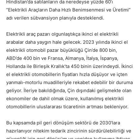
Hindistan’da satılanların da neredeyse yüzde 60’ı
“Elektrikli Araçların Daha Hızlı Benimsenmesi ve Üretimi”
adı verilen sübvansiyon planıyla desteklendi.
Elektrikli araç pazarı olgunlaştıkça ikinci el elektrikli
arabalar daha yaygın hale gelecek. 2023 yılında ikinci el
elektrikli otomobil pazar büyüklüğü Çin’de 800 bin,
ABD’de 400 bin ve Fransa, Almanya, İtalya, İspanya,
Hollanda ile Birleşik Krallık’ta 450 binin üzerindeydi. İkinci
el elektrikli otomobillerin fiyatları hızla düşüyor ve içten
yanmalı-motorlu muadilleriyle rekabet edebilir bir duruma
geliyor. İleriye bakıldığında, Çin dışındaki gelişmekte olan
ekonomiler de dahil olmak üzere, kullanılmış elektrikli
otomobillerin uluslararası ticaretinin artması bekleniyor.
Bu kapsamda pil geri dönüşüm sektörü de 2030’lara
hazırlanıyor nitekim tedarik zincirinin sürdürülebilirliği ve
güvenliği için geri dönüşüm ve yeniden kullanıma ihtiyaç