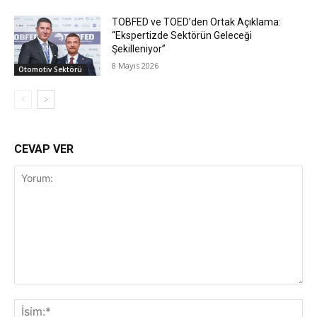
TOBFED ve TOED’den Ortak Açıklama:
“Ekspertizde Sektörün Geleceği
Şekilleniyor”
8 Mayıs 2026
Otomotiv Sektörü
CEVAP VER
Yorum:
İsi