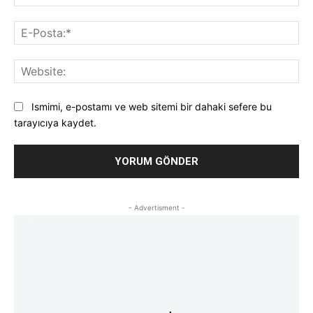
E-
Pos
Web
Ismimi, e-postamı ve web sitemi bir dahaki sefere bu
tarayıcıya kaydet.
- Advertisment -