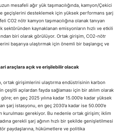
e uzun mesafeli ağır yük taşımacılığında, kamyon/Çekici
e geçişlerini desteklemek için yüksek performans şarj
safeli CO2 nötr kamyon taşımacılığına olanak tanıyan
lık sektöründen kaynaklanan emisyonların hızlı ve etkili
ından biri olarak görülüyor. Ortak girişim, CO2-nötr
erini başarıya ulaştırmak için önemli bir başlangıç ve
ari araçlara açık ve erişilebilir olacak
 ortak girişimlerini ulaştırma endüstrisinin karbon
 çeşitli açılardan fayda sağlaması için bir atılım olarak
na göre; en geç 2025 yılına kadar 15.000’e kadar yüksek
n şarj istasyonu, en geç 2030’a kadar ise 50.000’e
 kurulması gerekiyor. Bu nedenle ortak girişim; iklim
ına gerekli şarj ağının hızlı bir şekilde genişletilmesi
ktör paydaşlarına, hükümetlere ve politika