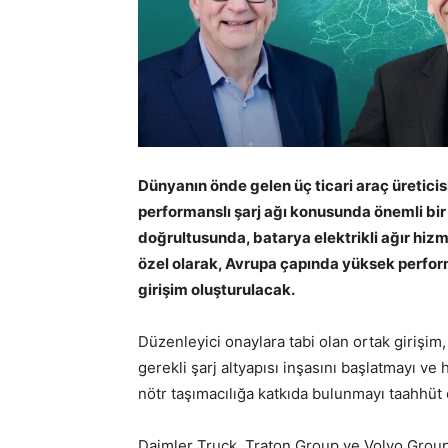
Dünyanın önde gelen üç ticari araç üretici
performanslı şarj ağı konusunda önemli bi
doğrultusunda, batarya elektrikli ağır hiz
özel olarak, Avrupa çapında yüksek perform
girişim oluşturulacak.
Düzenleyici onaylara tabi olan ortak girişim, 
gerekli şarj altyapısı inşasını başlatmayı ve
nötr taşımacılığa katkıda bulunmayı taahhüt 
Daimler Truck, Traton Group ve Volvo Group’