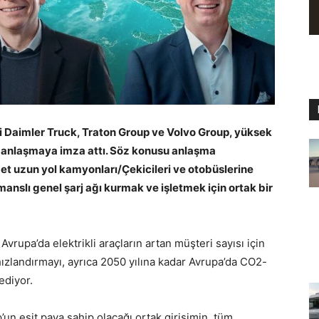
si Daimler Truck, Traton Group ve Volvo Group, yüksek
r anlaşmaya imza attı. Söz konusu anlaşma
met uzun yol kamyonları/Çekicileri ve otobüslerine
anslı genel şarj ağı kurmak ve işletmek için ortak bir
Avrupa’da elektrikli araçların artan müşteri sayısı için
 hızlandırmayı, ayrıca 2050 yılına kadar Avrupa’da CO2-
ediyor.
un eşit paya sahip olacağı ortak girişimin, tüm