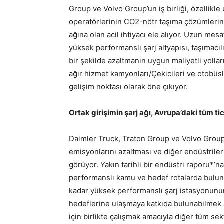
Group ve Volvo Group’un iş birliği, özellikl
operatörlerinin CO2-nötr taşıma çözümlerin
ağına olan acil ihtiyacı ele alıyor. Uzun me
yüksek performanslı şarj altyapısı, taşımacı
bir şekilde azaltmanın uygun maliyetli yollar
ağır hizmet kamyonları/Çekicileri ve otobüsl
gelişim noktası olarak öne çıkıyor.
Ortak girişimin şarj ağı, Avrupa’daki tüm tic
Daimler Truck, Traton Group ve Volvo Group,
emisyonlarını azaltması ve diğer endüstrilerin
görüyor. Yakın tarihli bir endüstri raporu*’
performanslı kamu ve hedef rotalarda buluna
kadar yüksek performanslı şarj istasyonunun
hedeflerine ulaşmaya katkıda bulunabilmek ad
için birlikte çalışmak amacıyla diğer tüm se