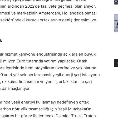
nın ardından 2022’de faaliyete geçmesi planlanıyor.
termesi ve merkezinin Amsterdam, Hollanda’da olması
 sektöründeki kurucu ortaklarının geniş deneyimi ve
ak
 ağır hizmet kamyonu endüstrisinde açık ara en büyük
00 milyon Euro tutarında yatırım yapılacak. Ortak
üre içerisinde hem otoyolların üzerine ve yakınlarına
00 adet yüksek performanslı yeşil enerji şarj istasyonu
 ek kamu finansmanı ve yeni iş ortaklıkları ile şarj
ı da amaçlanıyor.
arında yeşil enerjiyi kullanmayı hedefleyen ortak
karbon nötr yük taşımacılığı için Yeşil Mutabakat’ın
ylaştırıcı bir görev üstlenecek. Daimler Truck, Traton