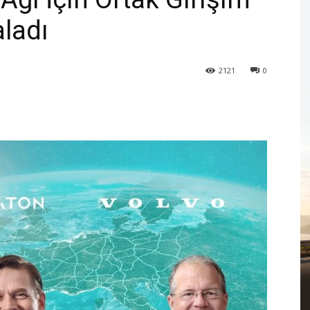
ladı
2121
0