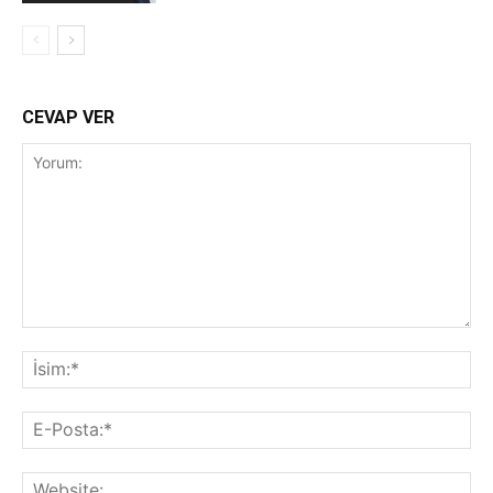
CEVAP VER
Yorum:
İsi
E-
Pos
Web