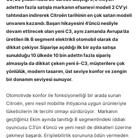
adetten fazla satışla markanın efsanevi modeli 2 CV’yi
tahtından indirerek Citroën tarihinin en çok satan modeli
unvanını kazandı. Başarı hikayesini 4’üncü nesliyle
devam ettirecek olan yeni C3, aynı zamanda Avrupa’da
üretilen ilk B segment elektrikli otomobil olarak da
dikkat çekiyor. Siparişe açıldığı ilk bir ayda satışa
sunulduğu 10 ülkede 10 bin adettn fazla sipariş
almasıyla da dikkat çeken yeni ë-C3, müşterilere çok
yönlülük, modern tasarım, üst seviye konfor ve zengin
bir donanım seviyesi sunuyor.
Otomotivde konfor ile fonksiyonelliği bir arada sunan
Citroën, yeni nesil mobilite ihtiyacına uygun ürünleriyle
tüketicilerin ilk tercihi olmayı sürdürüyor.
Markanın
geçtiğimiz Ekim ayında tanıttığı B segmentindeki iddialı
oyuncusu C3’ün 4’üncü ve yeni nesli de dikkatleri üzerine
çekmeyi başardı. Erişilebilirlik sorununa ödün vermeden