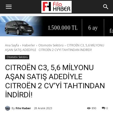
Ana Sayfa
Haberler
Otomotiv Sektörü
CITROËN C3, 5,6 MİLYONU
AŞAN SATIŞ ADEDİYLE CITROËN 2 CV’Yİ TAHTINDAN İNDİRDİ!
Otomotiv Sektörü
CITROËN C3, 5,6 MİLYONU
AŞAN SATIŞ ADEDİYLE
CITROËN 2 CV’Yİ TAHTINDAN
İNDİRDİ!
By
Filo Haber
28 Aralık 2023
890
0