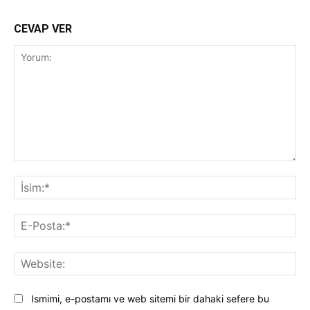
CEVAP VER
Yorum:
İsi
E-
Pos
Web
Ismimi, e-postamı ve web sitemi bir dahaki sefere bu