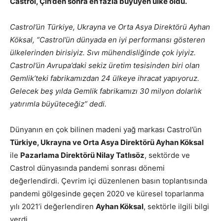
Castrol, Çin’den sonra en fazla büyüyen ülke oldu.
Castrol’ün Türkiye, Ukrayna ve Orta Asya Direktörü Ayhan
Köksal, “Castrol’ün dünyada en iyi performansı gösteren
ülkelerinden birisiyiz. Sıvı mühendisliğinde çok iyiyiz.
Castrol’ün Avrupa’daki sekiz üretim tesisinden biri olan
Gemlik’teki fabrikamızdan 24 ülkeye ihracat yapıyoruz.
Gelecek beş yılda Gemlik fabrikamızı 30 milyon dolarlık
yatırımla büyüteceğiz” dedi.
Dünyanın en çok bilinen madeni yağ markası Castrol’ün
Türkiye, Ukrayna ve Orta Asya Direktörü Ayhan Köksal
ile
Pazarlama Direktörü Nilay Tatlısöz
, sektörde ve
Castrol dünyasında pandemi sonrası dönemi
değerlendirdi. Çevrim içi düzenlenen basın toplantısında
pandemi gölgesinde geçen 2020 ve küresel toparlanma
yılı 2021’i değerlendiren
Ayhan Köksal
, sektörle ilgili bilgi
verdi.