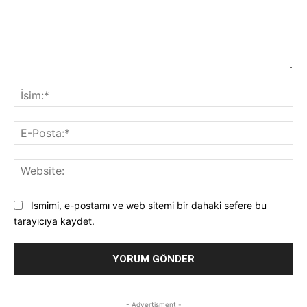
Yorum:
İsi
E-
Pos
Web
Ismimi, e-postamı ve web sitemi bir dahaki sefere bu
tarayıcıya kaydet.
- Advertisment -